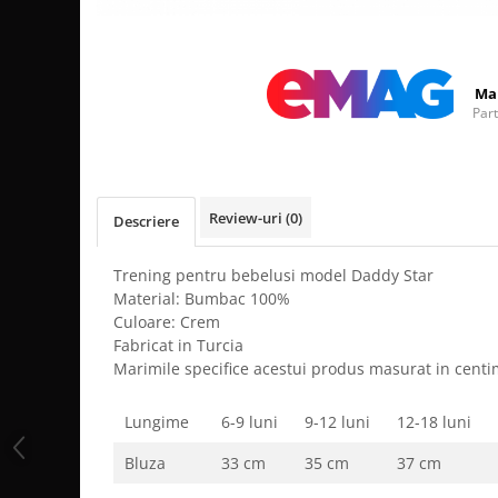
Distribuie
pe
Facebook
Ma
Par
Review-uri
(0)
Descriere
Trening pentru bebelusi model Daddy Star
Material: Bumbac 100%
Culoare: Crem
Fabricat in Turcia
Marimile specifice acestui produs masurat in centi
Lungime
6-9 luni
9-12 luni
12-18 luni
Bluza
33 cm
35 cm
37 cm