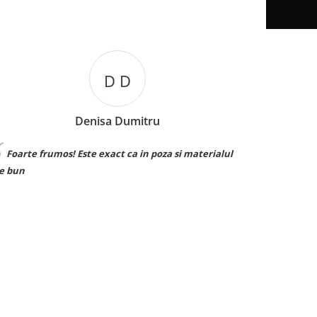
D D
Denisa Dumitru
Foarte frumos! Este exact ca in poza si materialul
Sunt su
e bun