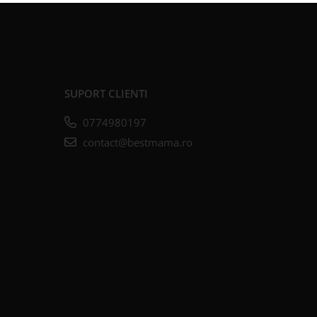
SUPORT CLIENTI
0774980197
contact@bestmama.ro