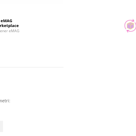
eMAG
rketplace
tener eMAG
metri: