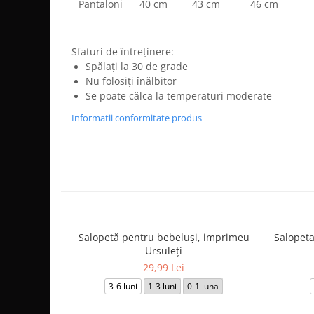
Pantaloni
40 cm
43 cm
46 cm
Sfaturi de întreținere:
Spălați la 30 de grade
Nu folosiți înălbitor
Se poate călca la temperaturi moderate
Informatii conformitate produs
Salopetă pentru bebeluși, imprimeu
Salopeta
Ursuleți
29,99 Lei
3-6 luni
1-3 luni
0-1 luna