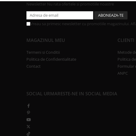
Newsletter
Nu rata ofertele si promotiile noastre
Vreau sa primesc newsletter cu promotiile magazinului. Af
MAGAZINUL MEU
CLIENTI
Termeni si Conditii
Metode de
Politica de Confidentialitate
Politica d
Contact
Formular 
ANPC
SOCIAL
URMARESTE-NE IN SOCIAL MEDIA