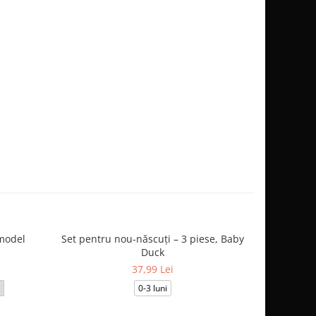
model
Set pentru nou-născuți – 3 piese, Baby
Salopetă
Duck
37,99 Lei
0-3 luni
3-6