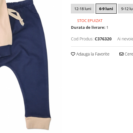
12-18 luni
6-9 luni
9-12 lu
STOC EPUIZAT
Durata de livrare:
1
Cod Produs:
C376320
Ai nevoi
Adauga la Favorite
Cere 