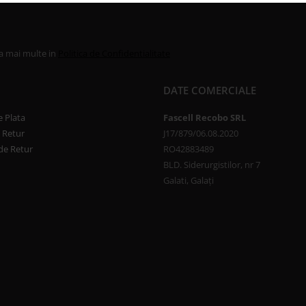
la mai multe in
Politica de Confidentialitate
DATE COMERCIALE
 Plata
Fascell Recobo SRL
e Retur
J17/879/06.08.2020
de Retur
RO42883489
BLD. Siderurgistilor, nr 7
Galati, Galați