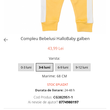
Compleu Bebelusi HalloBaby galben
43,99 Lei
Varsta
:
0-3 luni
3-6 luni
6-9 luni
9-12 luni
Marime
:
68 CM
STOC EPUIZAT
Durata de livrare:
24-48 h
Cod Produs:
CG382951-1
Ai nevoie de ajutor?
0774980197