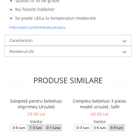
Spălați la 30 de grade
Nu folosiți înălbitor
Se poate călca la temperaturi moderate
Informatii conformitate produs
Caracteristici
Review-uri
(0)
PRODUSE SIMILARE
Salopetă pentru bebeluși,
Compleu bebelusi 3 piese,
imprimeu Ursuleți
model ursulet, Safir
29,99 Lei
69,99 Lei
Varsta:
Varsta:
3-6 luni
1-3 luni
0-1 luna
0-3 luni
3-6 luni
6-9 luni