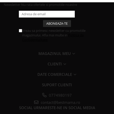
Newsletter
Nu rata ofertele si promotiile noastre
Vreau sa primesc newsletter cu promotiile
magazinului. Afla mai multe in
Politica de
Confidentialitate
MAGAZINUL MEU
CLIENTI
DATE COMERCIALE
SUPORT CLIENTI
0774980197
contact@bestmama.ro
SOCIAL
URMARESTE-NE IN SOCIAL MEDIA