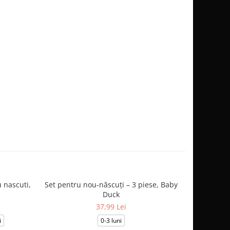
 nascuti,
Set pentru nou-născuți – 3 piese, Baby
Salopetă
Duck
37,99 Lei
i
0-3 luni
0-1