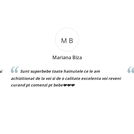
M B
Mariana Biza
Cosmin I
e toate hainutele ce le am
Recomand cu drag!
oi si de o calitate excelenta voi reveni
 pt bebe❤️❤️❤️