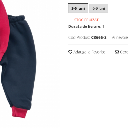
3-6 luni
6-9 luni
STOC EPUIZAT
Durata de livrare:
1
Cod Produs:
C3666-3
Ai nevoie
Adauga la Favorite
Cere 