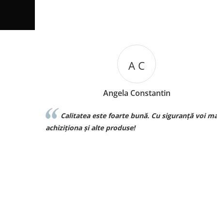
A C
Angela Constantin
atea este foarte bună. Cu siguranță voi mai
Sunt superbeb
achizitionat de la v
na și alte produse!
curand pt comenzi