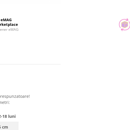
eMAG
rketplace
tener eMAG
orespunzatoare!
metri:
-18 luni
5 cm