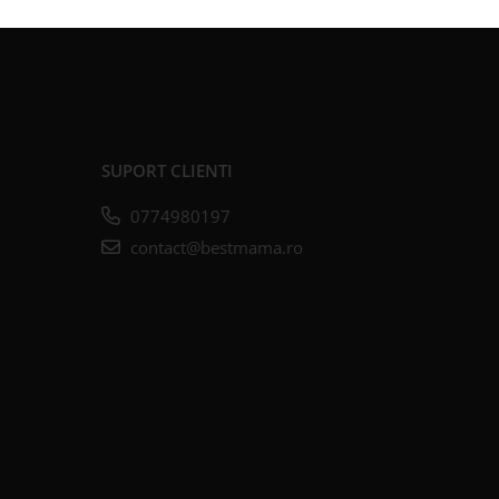
SUPORT CLIENTI
0774980197
contact@bestmama.ro