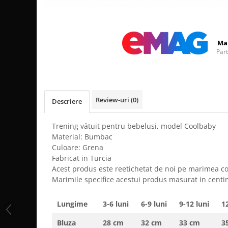
Distribuie
pe
Facebook
Ma
Par
Review-uri
(0)
Descriere
Trening vătuit pentru bebelusi, model Coolbaby
Material: Bumbac
Culoare: Grena
Fabricat in Turcia
Acest produs este reetichetat de noi pe marimea c
Marimile specifice acestui produs masurat in centi
Lungime
3-6 luni
6-9 luni
9-12 luni
12
Bluza
28 cm
32 cm
33 cm
3