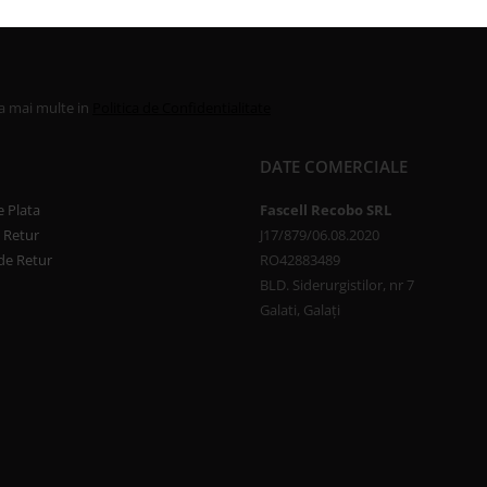
la mai multe in
Politica de Confidentialitate
DATE COMERCIALE
 Plata
Fascell Recobo SRL
e Retur
J17/879/06.08.2020
de Retur
RO42883489
BLD. Siderurgistilor, nr 7
Galati, Galați