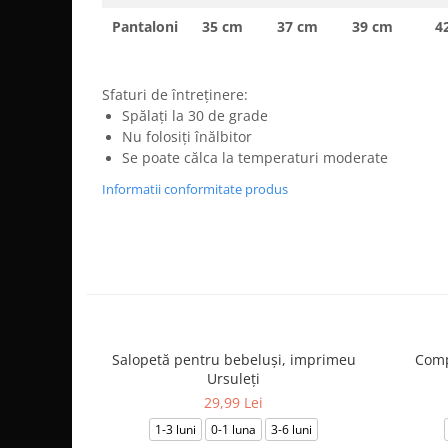
Pantaloni
35 cm
37 cm
39 cm
4
Sfaturi de întreținere:
Spălați la 30 de grade
Nu folosiți înălbitor
Se poate călca la temperaturi moderate
Informatii conformitate produs
Salopetă pentru bebeluși, imprimeu
Comp
Ursuleți
29,99 Lei
1-3 luni
0-1 luna
3-6 luni