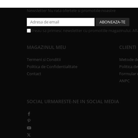
Newsletter
Nu rata ofertele si promotiile noastre
Vreau sa primesc newsletter cu promotiile magazinului. Af
MAGAZINUL MEU
CLIENTI
Termeni si Conditii
Metode de
Politica de Confidentialitate
Politica d
Contact
Formular 
ANPC
SOCIAL
URMARESTE-NE IN SOCIAL MEDIA