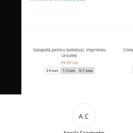
Salopetă pentru bebeluși, imprimeu
Comp
Ursuleți
29,99 Lei
3-6 luni
1-3 luni
0-1 luna
A C