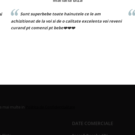
Mariana Biza
Sunt superbebe toate hainutele ce le am
achizitionat de la voi si de o calitate excelenta voi reveni
curand pt comenzi pt bebe❤️❤️❤️
la mai multe in
Politica de Confidentialitate
DATE COMERCIALE