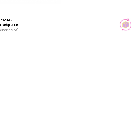
eMAG
rketplace
tener eMAG