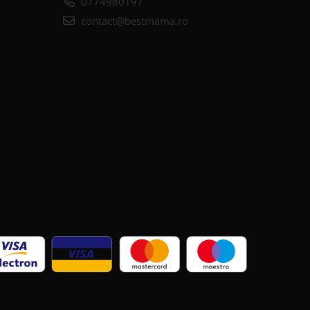
0774980197
contact@bestmama.ro