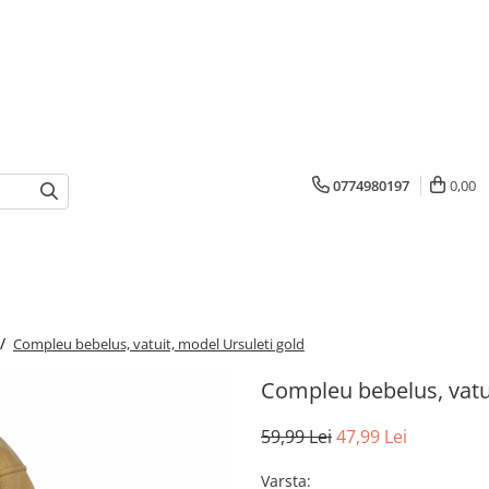
0774980197
0,00
 /
Compleu bebelus, vatuit, model Ursuleti gold
Compleu bebelus, vatui
59,99 Lei
47,99 Lei
Varsta
: