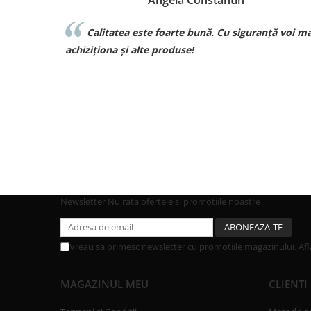
Angela Constantin
i!!
Calitatea este foarte bună. Cu siguranță voi mai
achiziționa și alte produse!
Newsletter
Nu rata ofertele si promotiile noastre
Vreau sa primesc newsletter cu promotiile magazinului. Af
MAGAZINUL MEU
CLIENTI