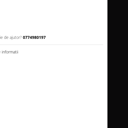
ie de ajutor?
0774980197
informatii