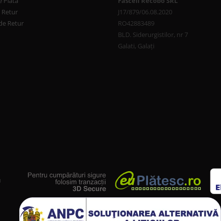
 Plata
Fascell Recobo SRL
e Retur
J17/879/06.08.2020
de Retur
RO42883489
BLD. Siderurgistilor, nr 7
Galati, Galați
u