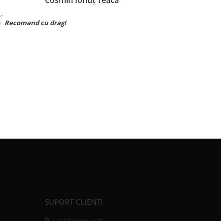
Cosmin Ionuț Teaca
Recomand cu drag!
Material
SUPORT CLIENTI