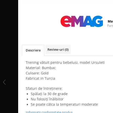
Distribuie
pe
Facebook
Ma
Par
Review-uri
(0)
Descriere
Trening vătuit pentru bebelusi, model Ursuleti
Material: Bumbac
Culoare: Gold
Fabricat in Turcia
Sfaturi de întreținere:
Spălați la 30 de grade
Nu folosiți înălbitor
Se poate călca la temperaturi moderate
Informatii conformitate produs