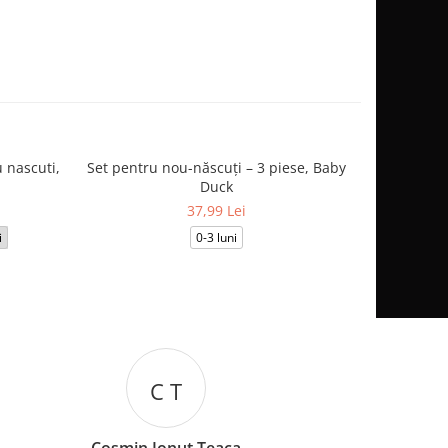
 nascuti,
Set pentru nou-născuți – 3 piese, Baby
Salopetă
Duck
37,99 Lei
i
0-3 luni
3-6
C T