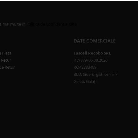
la mai multe in
Politica de Confidentialitate
DATE COMERCIALE
 Plata
Fascell Recobo SRL
e Retur
J17/879/06.08.2020
de Retur
RO42883489
BLD. Siderurgistilor, nr 7
Galati, Galați