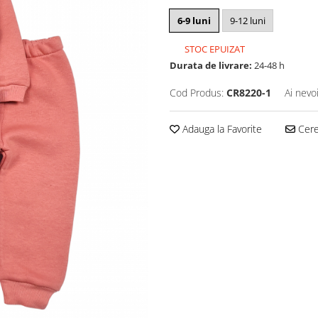
6-9 luni
9-12 luni
STOC EPUIZAT
Durata de livrare:
24-48 h
Cod Produs:
CR8220-1
Ai nevo
Adauga la Favorite
Cere 