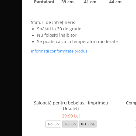
Pantaloni
39 cm
41 cm
44 cm
Sfaturi de întreținere:
Spălați la 30 de grade
Nu folosiți înălbitor
Se poate călca la temperaturi moderate
Informatii conformitate produs
Salopetă pentru bebeluși, imprimeu
Comp
Ursuleți
29,99 Lei
3-6 luni
1-3 luni
0-1 luna