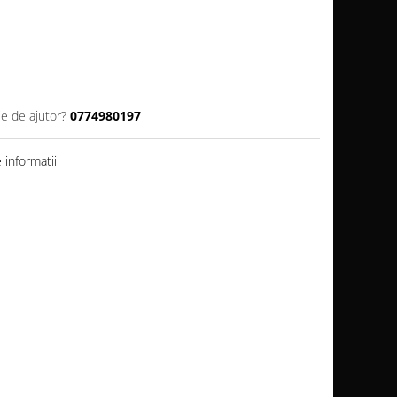
ie de ajutor?
0774980197
informatii