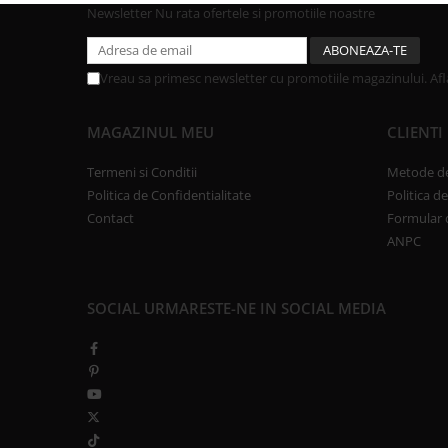
Newsletter
Nu rata ofertele si promotiile noastre
Vreau sa primesc newsletter cu promotiile magazinului. Af
MAGAZINUL MEU
CLIENTI
Termeni si Conditii
Metode de
Politica de Confidentialitate
Politica d
Contact
Formular 
ANPC
SOCIAL
URMARESTE-NE IN SOCIAL MEDIA