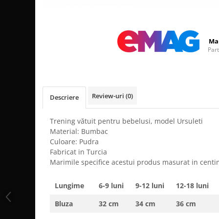
Distribuie
pe
Facebook
Ma
Par
Review-uri
(0)
Descriere
Trening vătuit pentru bebelusi, model Ursuleti
Material: Bumbac
Culoare: Pudra
Fabricat in Turcia
Marimile specifice acestui produs masurat in centi
Lungime
6-9 luni
9-12 luni
12-18 luni
Bluza
32 cm
34 cm
36 cm