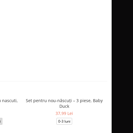
 nascuti,
Set pentru nou-născuți – 3 piese, Baby
Salopetă
Duck
37,99 Lei
i
0-3 luni
3-6