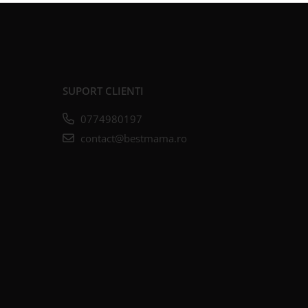
SUPORT CLIENTI
0774980197
contact@bestmama.ro