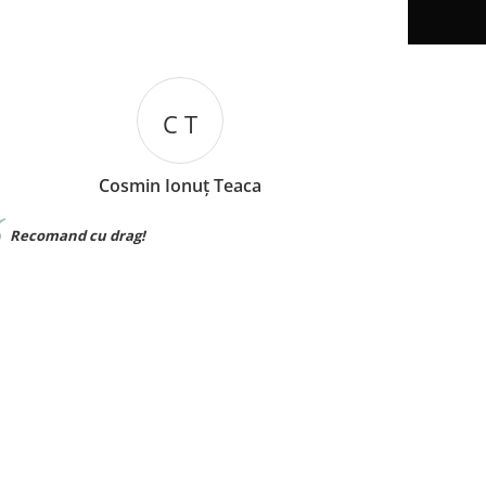
C T
Cosmin Ionuț Teaca
mand cu drag!
Materialul f