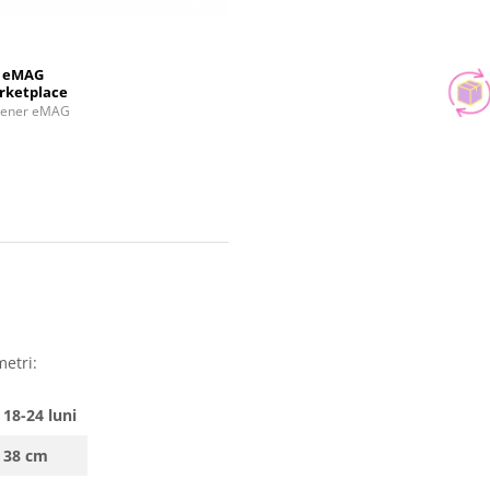
eMAG
rketplace
tener eMAG
metri:
18-24 luni
38 cm