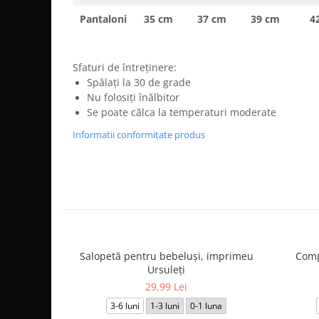
Pantaloni
35 cm
37 cm
39 cm
4
Sfaturi de întreținere:
Spălați la 30 de grade
Nu folosiți înălbitor
Se poate călca la temperaturi moderate
Informatii conformitate produs
Salopetă pentru bebeluși, imprimeu
Comp
Ursuleți
29,99 Lei
3-6 luni
1-3 luni
0-1 luna