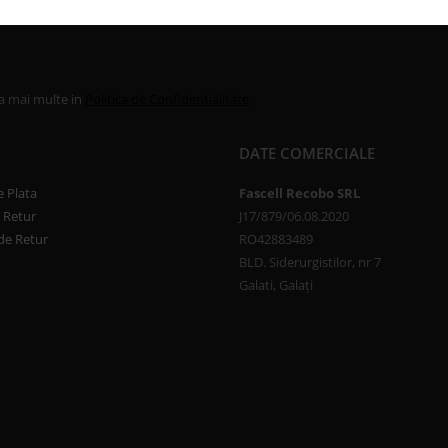
la mai multe in
Politica de Confidentialitate
DATE COMERCIALE
 Plata
Fascell Recobo SRL
e Retur
J17/879/06.08.2020
de Retur
RO42883489
BLD. Siderurgistilor, nr 7
Galati, Galați