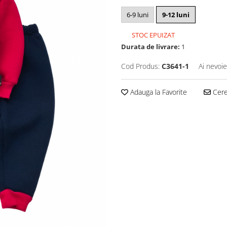
6-9 luni
9-12 luni
STOC EPUIZAT
Durata de livrare:
1
Cod Produs:
C3641-1
Ai nevoie
Adauga la Favorite
Cere 