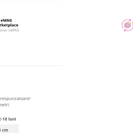
eMAG
rketplace
tener eMAG
orespunzatoare!
metri:
-18 luni
5 cm