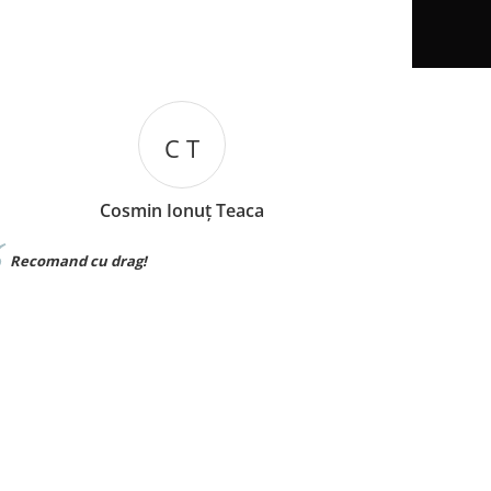
I B
a
Iuliana Batincu
Materialul foarte bun,sunt foarte multumi