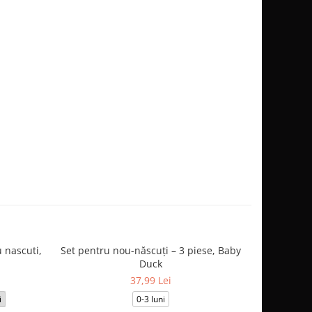
 nascuti,
Set pentru nou-născuți – 3 piese, Baby
Salopetă
Duck
37,99 Lei
i
0-3 luni
3-6