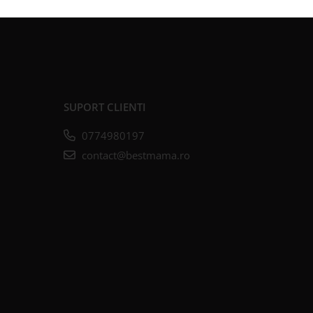
SUPORT CLIENTI
0774980197
contact@bestmama.ro