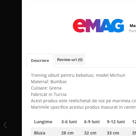
Distribuie
pe
Facebook
Ma
Par
Review-uri
(0)
Descriere
Trening vătuit pentru bebelusi, model Michun
Material: Bumbac
Culoare: Grena
Fabricat in Turcia
Acest produs este reetichetat de noi pe marimea c
Marimile specifice acestui produs masurat in centi
Lungime
3-6 luni
6-9 luni
9-12 luni
12
Bluza
28 cm
32 cm
33 cm
3