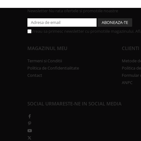
Newsletter
Nu rata ofertele si promotiile noastre
Vreau sa primesc newsletter cu promotiile magazinului. Af
MAGAZINUL MEU
CLIENTI
Termeni si Conditii
Metode de
Politica de Confidentialitate
Politica d
Contact
Formular 
ANPC
SOCIAL
URMARESTE-NE IN SOCIAL MEDIA