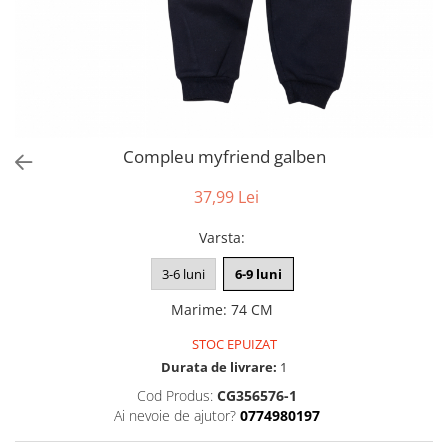
Compleu myfriend galben
37,99 Lei
Varsta
:
3-6 luni
6-9 luni
Marime
:
74 CM
STOC EPUIZAT
Durata de livrare:
1
Cod Produs:
CG356576-1
Ai nevoie de ajutor?
0774980197