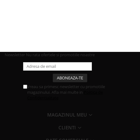
Newsletter
Nu rata ofertele si promotiile noastre
Vreau sa primesc newsletter cu promotiile
magazinului. Afla mai multe in
Politica de
Confidentialitate
MAGAZINUL MEU
CLIENTI