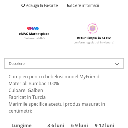
Adauga la Favorite
Cere informatii
eMAG Marketplace
Retur Simplu in 14 zile
Partener eMAG
conform legislatiei in vigoare!
Descriere
Compleu pentru bebelusi model MyFriend
Material: Bumbac 100%
Culoare: Galben
Fabricat in Turcia
Marimile specifice acestui produs masurat in
centimetri:
Lungime
3-6 luni
6-9 luni
9-12 luni