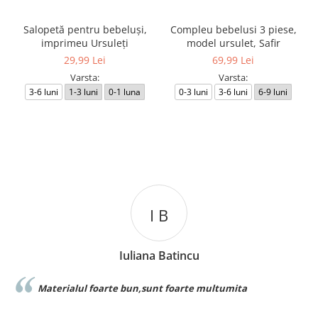
Salopetă pentru bebeluși,
Compleu bebelusi 3 piese,
imprimeu Ursuleți
model ursulet, Safir
29,99 Lei
69,99 Lei
Varsta:
Varsta:
3-6 luni
1-3 luni
0-1 luna
0-3 luni
3-6 luni
6-9 luni
I B
Iuliana Batincu
Materialul foarte bun,sunt foarte multumita