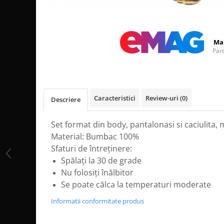
Distribuie
pe
Facebook
Ma
Par
Caracteristici
Review-uri
(0)
Descriere
Set format din body, pantalonasi si caciulita, 
Material: Bumbac 100%
Sfaturi de întreținere:
Spălați la 30 de grade
Nu folosiți înălbitor
Se poate călca la temperaturi moderate
Informatii conformitate produs