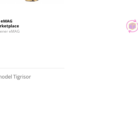
eMAG
rketplace
tener eMAG
model Tigrisor