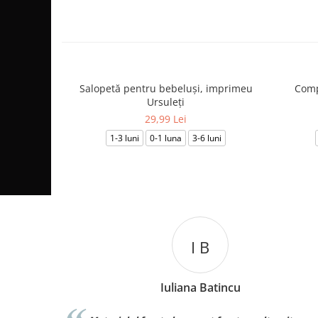
Salopetă pentru bebeluși, imprimeu
Comp
Ursuleți
29,99 Lei
1-3 luni
0-1 luna
3-6 luni
I B
Iuliana Batincu