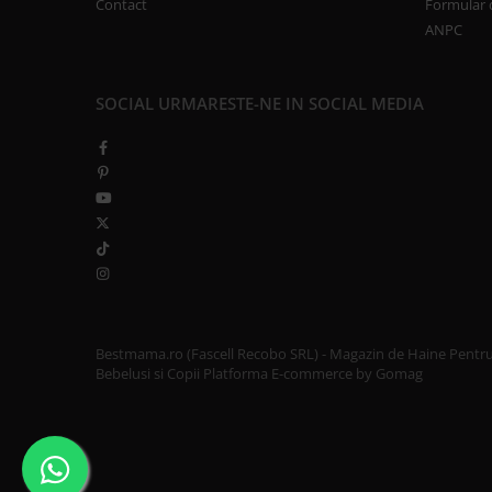
Contact
Formular 
ANPC
SOCIAL
URMARESTE-NE IN SOCIAL MEDIA
Bestmama.ro (Fascell Recobo SRL) - Magazin de Haine Pentr
Bebelusi si Copii
Platforma E-commerce by Gomag