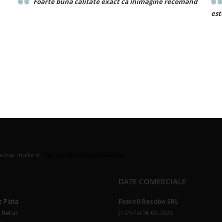
Foarte buna calitate exact ca inimagine recomand
est
la mai multe in
Politica de Confidentialitate
DATE COMERCIALE
 Plata
Fascell Recobo SRL
e Retur
J17/879/06.08.2020