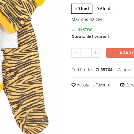
1-3 luni
3-6 luni
Marime
:
62 CM
IN STOC
Durata de livrare:
1
ADAUG
Cod Produs:
CL35764
Ai nevoi
Adauga la Favorite
Cere 