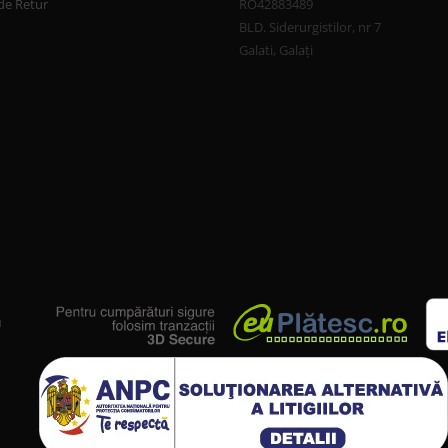
de Retur
RO42883489
BLD. Siderurgistilor, nr 7
Galati, Galați
u