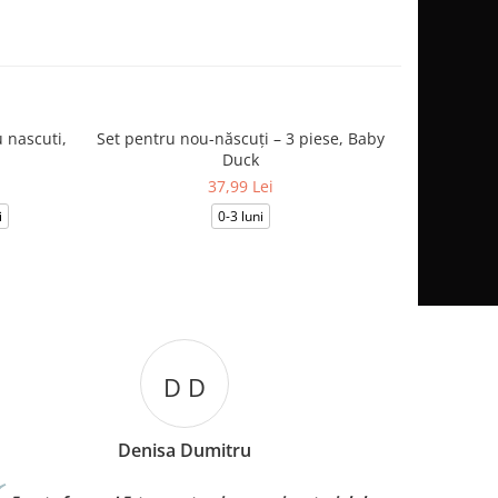
 nascuti,
Set pentru nou-născuți – 3 piese, Baby
Salopetă
Duck
37,99 Lei
i
0-3 luni
0-1
D D
Denisa Dumitru