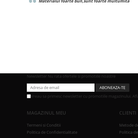
Materialul foarte bun,sunt foarte multumita
Newsletter
Nu rata ofertele si promotiile noastre
Vreau sa primesc newsletter cu promotiile magazinului. Af
MAGAZINUL MEU
CLIENTI
Termeni si Conditii
Metode de
Politica de Confidentialitate
Politica d