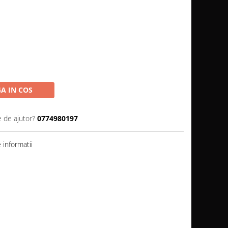
A IN COS
e de ajutor?
0774980197
informatii