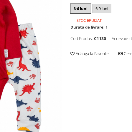
3-6 luni
6-9 luni
STOC EPUIZAT
Durata de livrare:
1
Cod Produs:
C1130
Ai nevoie d
Adauga la Favorite
Cere 