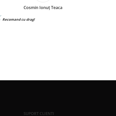
Cosmin Ionuț Teaca
Recomand cu drag!
Materia
SUPORT CLIENTI