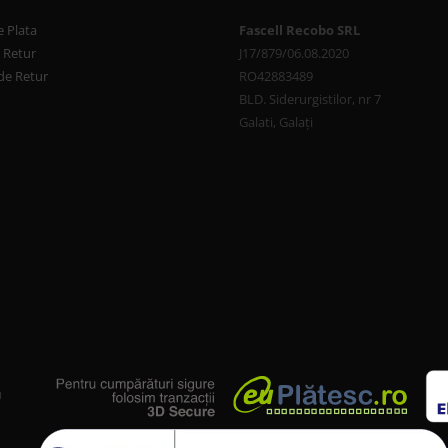
 Plata
Fascell Recobo SRL
e Retur
J17/879/06.08.2020
de Retur
RO42883489
BLD. Siderurgistilor, nr 7
Galati, Galați
u