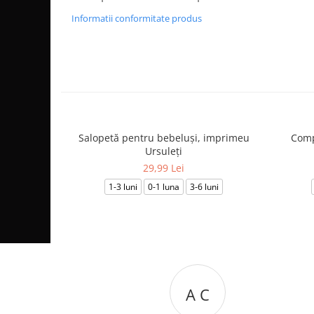
Informatii conformitate produs
Salopetă pentru bebeluși, imprimeu
Comp
Ursuleți
29,99 Lei
1-3 luni
0-1 luna
3-6 luni
A C