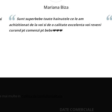
Mariana Biza
i
Sunt superbebe toate hainutele ce le am
achizitionat de la voi si de o calitate excelenta voi reveni
curand pt comenzi pt bebe❤️❤️❤️
la mai multe in
Politica de Confidentialitate
DATE COMERCIALE