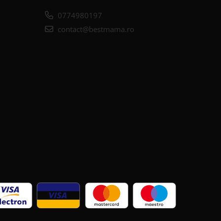
0774980197
contact@bestmama.ro