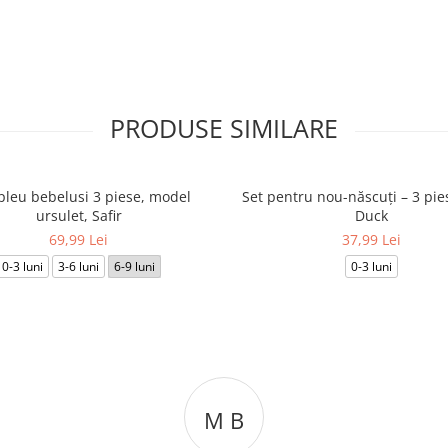
PRODUSE SIMILARE
leu bebelusi 3 piese, model
Set pentru nou-născuți – 3 pie
ursulet, Safir
Duck
69,99 Lei
37,99 Lei
0-3 luni
3-6 luni
6-9 luni
0-3 luni
M B