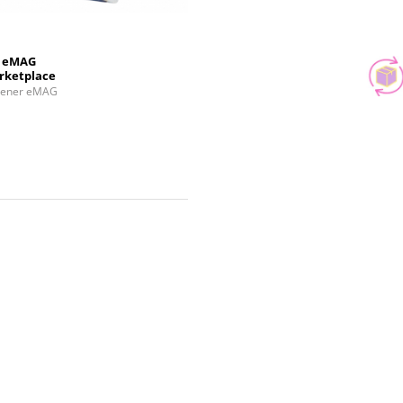
eMAG
rketplace
tener eMAG