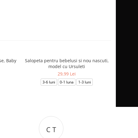
se, Baby
Salopeta pentru bebelusi si nou nascuti,
Salopetă
model cu Ursuleti
29,99 Lei
3-6 luni
0-1 luna
1-3 luni
0-1
C T