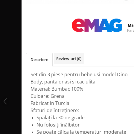
Distribuie
pe
Facebook
Ma
Par
Review-uri
(0)
Descriere
Set din 3 piese pentru bebelusi model Dino
Body, pantalonasi si caciulita
Material: Bumbac 100%
Culoare: Grena
Fabricat in Turcia
Sfaturi de întreținere:
Spălați la 30 de grade
Nu folosiți înălbitor
Se poate călca la temperaturi moderate