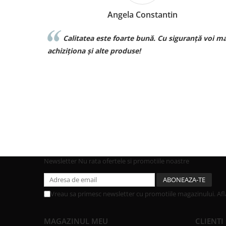
Angela Constantin
tii!!
Calitatea este foarte bună. Cu siguranță voi ma
achiziționa și alte produse!
Newsletter
Nu rata ofertele si promotiile noastre
Vreau sa primesc newsletter cu promotiile magazinului. Af
MAGAZINUL MEU
CLIENTI