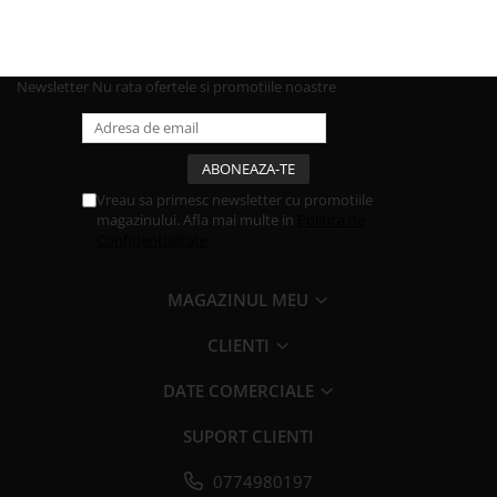
Newsletter
Nu rata ofertele si promotiile noastre
Vreau sa primesc newsletter cu promotiile
magazinului. Afla mai multe in
Politica de
Confidentialitate
MAGAZINUL MEU
CLIENTI
DATE COMERCIALE
SUPORT CLIENTI
0774980197