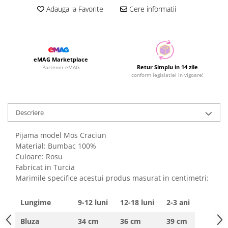
Adauga la Favorite
Cere informatii
eMAG Marketplace
Retur Simplu in 14 zile
Partener eMAG
conform legislatiei in vigoare!
Descriere
Pijama model Mos Craciun
Material: Bumbac 100%
Culoare: Rosu
Fabricat in Turcia
Marimile specifice acestui produs masurat in centimetri:
Lungime
9-12 luni
12-18 luni
2-3 ani
Bluza
34 cm
36 cm
39 cm