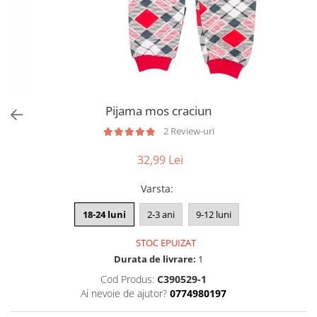
Pijama mos craciun
2 Review-uri
32,99 Lei
Varsta
:
18-24 luni
2-3 ani
9-12 luni
STOC EPUIZAT
Durata de livrare:
1
Cod Produs:
C390529-1
Ai nevoie de ajutor?
0774980197