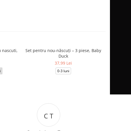
 nascuti,
Set pentru nou-născuți – 3 piese, Baby
Salopetă
Duck
37,99 Lei
i
0-3 luni
3-6
C T
I B