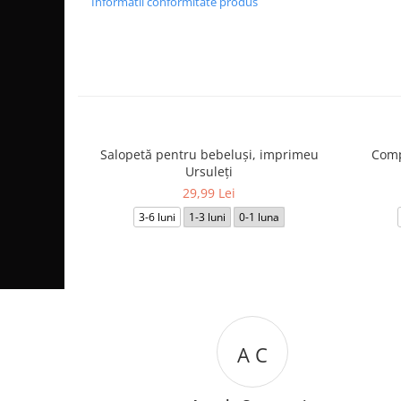
Informatii conformitate produs
Salopetă pentru bebeluși, imprimeu
Comp
Ursuleți
29,99 Lei
3-6 luni
1-3 luni
0-1 luna
A C