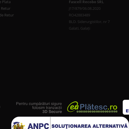
 Plata
Fascell Recobo SRL
e Retur
J17/879/06.08.2020
de Retur
RO42883489
BLD. Siderurgistilor, nr 7
Galati, Galați
u