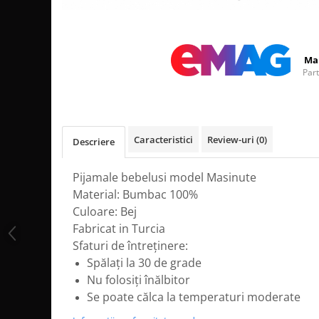
Distribuie
pe
Facebook
Ma
Par
Caracteristici
Review-uri
(0)
Descriere
Pijamale bebelusi model Masinute
Material: Bumbac 100%
Culoare: Bej
Fabricat in Turcia
Sfaturi de întreținere:
Spălați la 30 de grade
Nu folosiți înălbitor
Se poate călca la temperaturi moderate