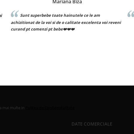
Mariana Biza
Cosmin I
e toate hainutele ce le am
Recomand cu drag!
oi si de o calitate excelenta voi reveni
 pt bebe❤️❤️❤️
la mai multe in
Politica de Confidentialitate
DATE COMERCIALE