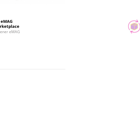
eMAG
rketplace
tener eMAG