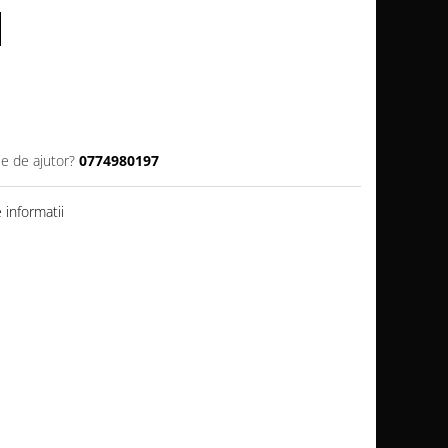
ie de ajutor?
0774980197
informatii