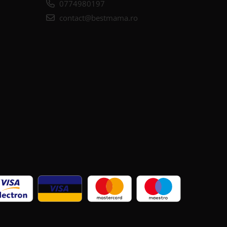
0774980197
contact@bestmama.ro