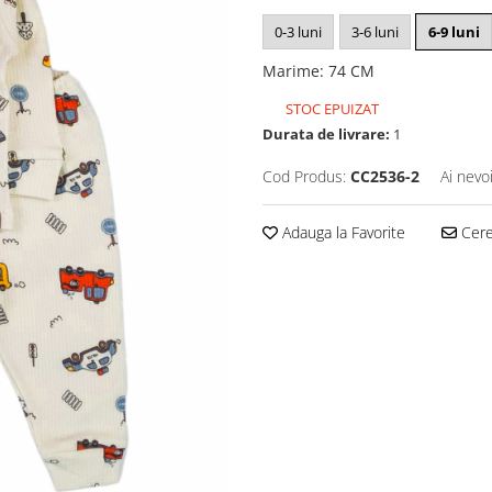
0-3 luni
3-6 luni
6-9 luni
Marime
:
74 CM
STOC EPUIZAT
Durata de livrare:
1
Cod Produs:
CC2536-2
Ai nevo
Adauga la Favorite
Cere 