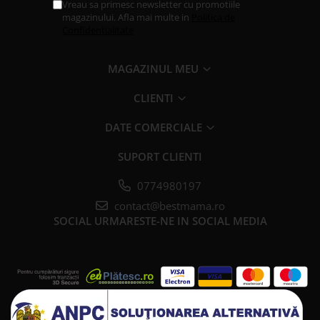
Vreau sa primesc newsletter cu promotiile
magazinului. Afla mai multe in
Politica de
Confidentialitate
MAGAZINUL MEU
CLIENTI
DATE COMERCIALE
SUPORT CLIENTI
0774980197
contact@bestmama.ro
SOCIAL
URMARESTE-NE IN SOCIAL MEDIA