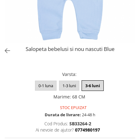
Salopeta bebelusi si nou nascuti Blue
29,99 Lei
Varsta
:
0-1 luna
1-3 luni
3-6 luni
Marime
:
68 CM
STOC EPUIZAT
Durata de livrare:
24-48 h
Cod Produs:
SB33264-2
Ai nevoie de ajutor?
0774980197