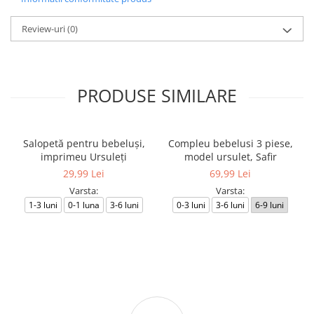
Review-uri
(0)
PRODUSE SIMILARE
Salopetă pentru bebeluși,
Compleu bebelusi 3 piese,
imprimeu Ursuleți
model ursulet, Safir
29,99 Lei
69,99 Lei
Varsta:
Varsta:
1-3 luni
0-1 luna
3-6 luni
0-3 luni
3-6 luni
6-9 luni