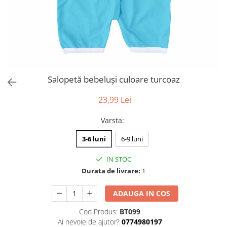
Salopetă bebeluși culoare turcoaz
23,99 Lei
Varsta
:
3-6 luni
6-9 luni
IN STOC
Durata de livrare:
1
ADAUGA IN COS
Cod Produs:
BT099
Ai nevoie de ajutor?
0774980197