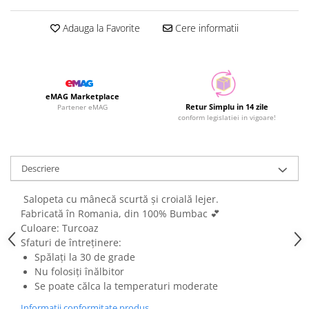
Adauga la Favorite
Cere informatii
eMAG Marketplace
Retur Simplu in 14 zile
Partener eMAG
conform legislatiei in vigoare!
Descriere
Salopeta cu mânecă scurtă și croială lejer.
Fabricată în Romania, din 100% Bumbac 💕
Culoare: Turcoaz
Sfaturi de întreținere:
Spălați la 30 de grade
Nu folosiți înălbitor
Se poate călca la temperaturi moderate
Informatii conformitate produs