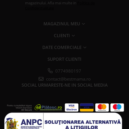
magazinului. Afla mai multe in
Politica de
Confidentialitate
MAGAZINUL MEU
CLIENTI
DATE COMERCIALE
SUPORT CLIENTI
0774980197
contact@bestmama.ro
SOCIAL
URMARESTE-NE IN SOCIAL MEDIA