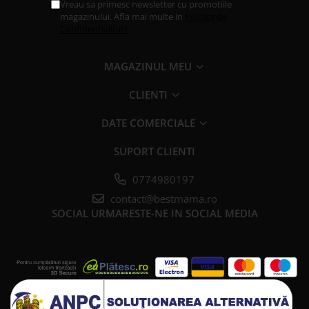
Vreau sa primesc newsletter cu promotiile
magazinului. Afla mai multe in
Politica de
Confidentialitate
MAGAZINUL MEU
CLIENTI
DATE COMERCIALE
SUPORT CLIENTI
0774980197
contact@bestmama.ro
SOCIAL
URMARESTE-NE IN SOCIAL MEDIA