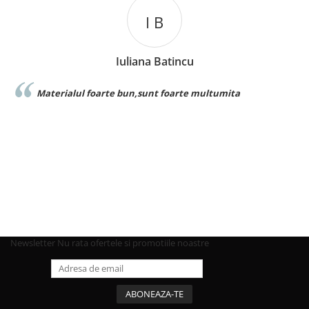
I B
Iuliana Batincu
Materialul foarte bun,sunt foarte multumita
Fo
Newsletter
Nu rata ofertele si promotiile noastre