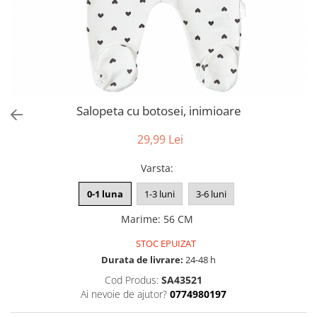
Salopeta cu botosei, inimioare
29,99 Lei
Varsta
:
0-1 luna
1-3 luni
3-6 luni
Marime
:
56 CM
STOC EPUIZAT
Durata de livrare:
24-48 h
Cod Produs:
SA43521
Ai nevoie de ajutor?
0774980197