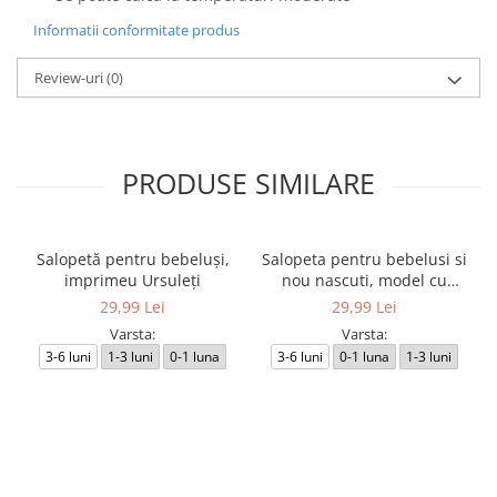
Informatii conformitate produs
Review-uri
(0)
PRODUSE SIMILARE
Salopetă pentru bebeluși,
Salopeta pentru bebelusi si
imprimeu Ursuleți
nou nascuti, model cu
Ursuleti
29,99 Lei
29,99 Lei
Varsta:
Varsta:
3-6 luni
1-3 luni
0-1 luna
3-6 luni
0-1 luna
1-3 luni