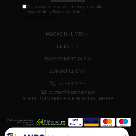
Vreau sa primesc newsletter cu promotiile
magazinului. Afla mai multe in
Politica de
Confidentialitate
MAGAZINUL MEU
CLIENTI
DATE COMERCIALE
SUPORT CLIENTI
0774980197
contact@bestmama.ro
SOCIAL
URMARESTE-NE IN SOCIAL MEDIA