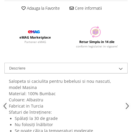
Adauga la Favorite
Cere informatii
eMAG Marketplace
Retur Simplu in 14 zile
Partener eMAG
conform legislatiei in vigoare!
Descriere
Salopeta si caciulita pentru bebelusi si nou nascuti,
model Masina
Material: 100% Bumbac
Culoare: Albastru
Fabricat in Turcia
Sfaturi de întreținere:
Spălați la 30 de grade
Nu folosiți înălbitor
Se poate călca la temperaturi moderate