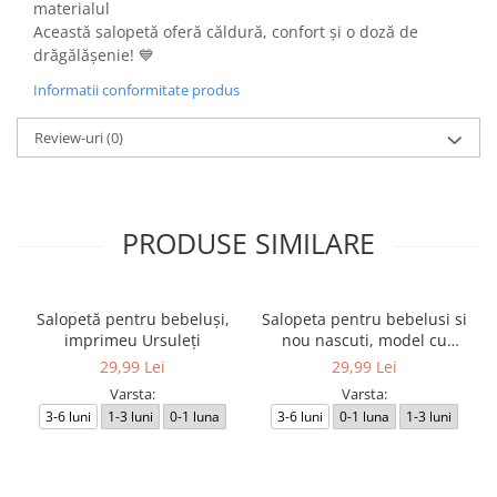
materialul
Această salopetă oferă căldură, confort și o doză de
drăgălășenie! 💙
Informatii conformitate produs
Review-uri
(0)
PRODUSE SIMILARE
Salopetă pentru bebeluși,
Salopeta pentru bebelusi si
imprimeu Ursuleți
nou nascuti, model cu
Ursuleti
29,99 Lei
29,99 Lei
Varsta:
Varsta:
3-6 luni
1-3 luni
0-1 luna
3-6 luni
0-1 luna
1-3 luni