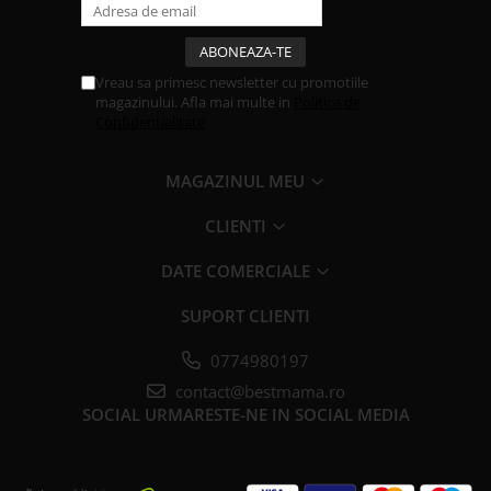
Vreau sa primesc newsletter cu promotiile
magazinului. Afla mai multe in
Politica de
Confidentialitate
MAGAZINUL MEU
CLIENTI
DATE COMERCIALE
SUPORT CLIENTI
0774980197
contact@bestmama.ro
SOCIAL
URMARESTE-NE IN SOCIAL MEDIA