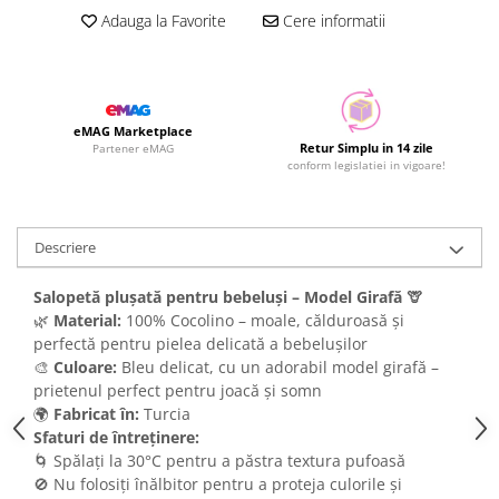
Adauga la Favorite
Cere informatii
eMAG Marketplace
Retur Simplu in 14 zile
Partener eMAG
conform legislatiei in vigoare!
Descriere
Salopetă plușată pentru bebeluși – Model Girafă 🦒
🌿
Material:
100% Cocolino – moale, călduroasă și
perfectă pentru pielea delicată a bebelușilor
🎨
Culoare:
Bleu delicat, cu un adorabil model girafă –
prietenul perfect pentru joacă și somn
🌍
Fabricat în:
Turcia
Sfaturi de întreținere:
🌀 Spălați la 30°C pentru a păstra textura pufoasă
🚫 Nu folosiți înălbitor pentru a proteja culorile și