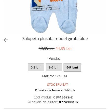
Salopeta plusata model girafa blue
49,99 Lei
44,99 Lei
Varsta
:
0-3 luni
3-6 luni
6-9 luni
Marime
:
74 CM
STOC EPUIZAT
Durata de livrare:
24-48 h
Cod Produs:
CB415672-2
Ai nevoie de ajutor?
0774980197