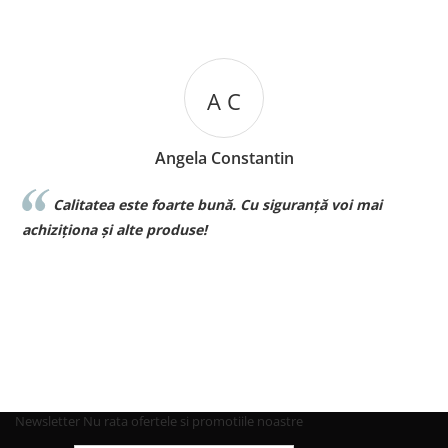
A C
Angela Constantin
Calitatea este foarte bună. Cu siguranță voi mai
l
achiziționa și alte produse!
p
Newsletter
Nu rata ofertele si promotiile noastre