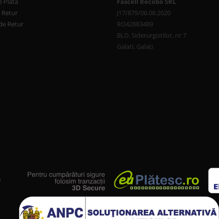
 Plata
Fascell Recobo SRL
e Retur
J17/879/06.08.2020
de Retur
RO42883489
BLD. Siderurgistilor, nr 7
Galati, Galați
u