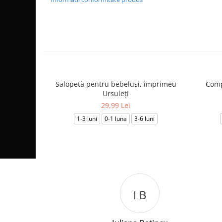
Salopetă pentru bebeluși, imprimeu
Comp
Ursuleți
29,99 Lei
1-3 luni
0-1 luna
3-6 luni
I B
C L