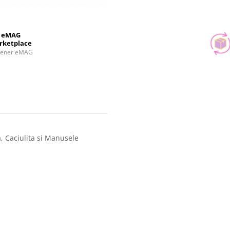
eMAG
rketplace
tener eMAG
a, Caciulita si Manusele