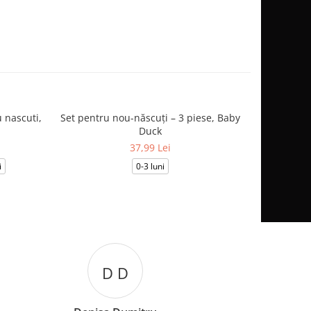
 nascuti,
Set pentru nou-născuți – 3 piese, Baby
Salopetă
Duck
37,99 Lei
i
0-3 luni
0-1
B B