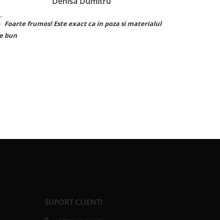
Bianca Burcuta
si materialul
Sunt superbe! Le ador. ❤️
SUPORT CLIENTI