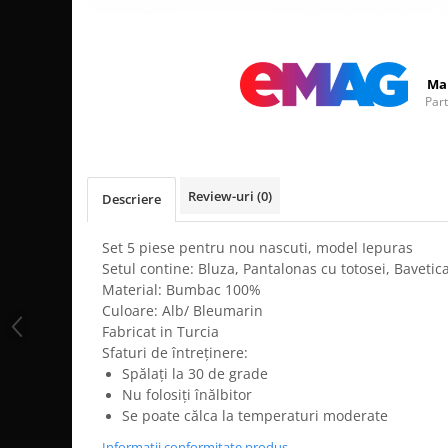
Distribuie
pe
Facebook
Ma
Par
Review-uri
(0)
Descriere
Set 5 piese pentru nou nascuti, model Iepuras
Setul contine: Bluza, Pantalonas cu totosei, Bavetic
Material: Bumbac 100%
Culoare: Alb/ Bleumarin
Fabricat in Turcia
Sfaturi de întreținere:
Spălați la 30 de grade
Nu folosiți înălbitor
Se poate călca la temperaturi moderate
Informatii conformitate produs