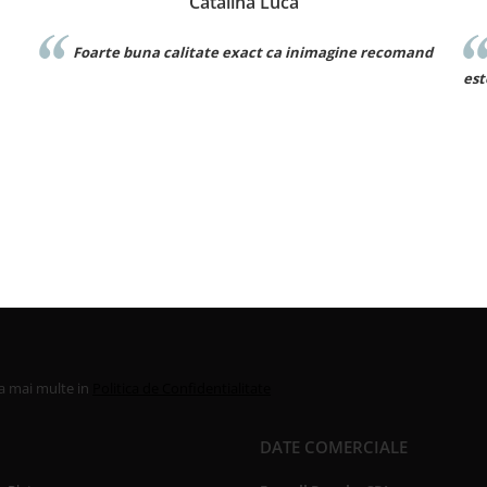
uca
Denisa Dumitru
 ca inimagine recomand
Foarte frumos! Este exact ca in poza 
este bun
la mai multe in
Politica de Confidentialitate
DATE COMERCIALE