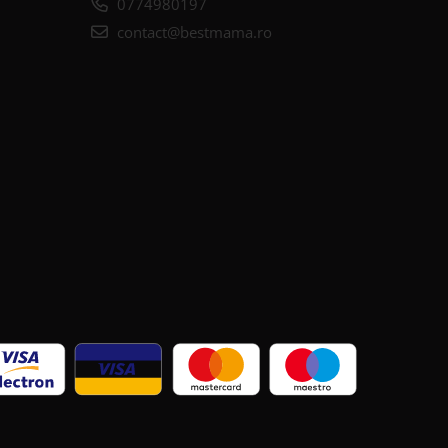
0774980197
contact@bestmama.ro