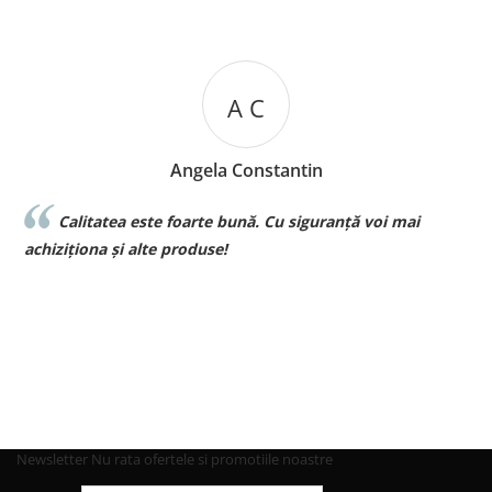
A C
Angela Constantin
Calitatea este foarte bună. Cu siguranță voi mai
Su
la voi 
iziționa și alte produse!
pt bebe
Newsletter
Nu rata ofertele si promotiile noastre