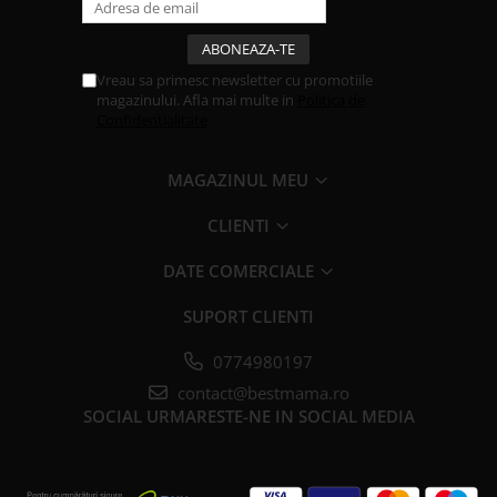
Vreau sa primesc newsletter cu promotiile
magazinului. Afla mai multe in
Politica de
Confidentialitate
MAGAZINUL MEU
CLIENTI
DATE COMERCIALE
SUPORT CLIENTI
0774980197
contact@bestmama.ro
SOCIAL
URMARESTE-NE IN SOCIAL MEDIA