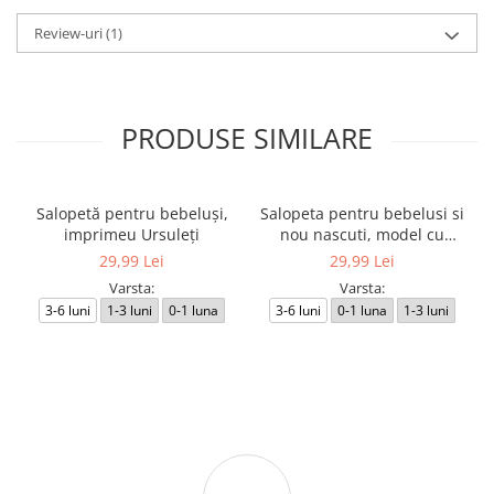
Review-uri
(1)
PRODUSE SIMILARE
Salopetă pentru bebeluși,
Salopeta pentru bebelusi si
imprimeu Ursuleți
nou nascuti, model cu
Ursuleti
29,99 Lei
29,99 Lei
Varsta:
Varsta:
3-6 luni
1-3 luni
0-1 luna
3-6 luni
0-1 luna
1-3 luni