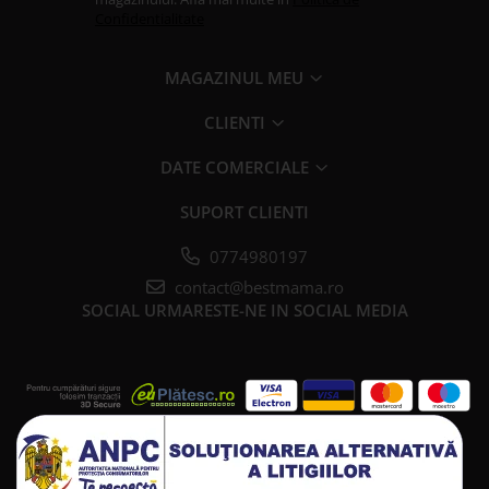
Confidentialitate
MAGAZINUL MEU
CLIENTI
DATE COMERCIALE
SUPORT CLIENTI
0774980197
contact@bestmama.ro
SOCIAL
URMARESTE-NE IN SOCIAL MEDIA