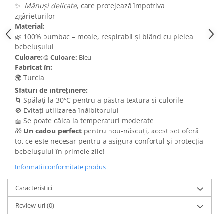
✨
Mănuși delicate
, care protejează împotriva
zgârieturilor
Material:
🌿 100% bumbac – moale, respirabil și blând cu pielea
bebelușului
Culoare:
🎨
Culoare:
Bleu
Fabricat în:
🌍 Turcia
Sfaturi de întreținere:
🌀 Spălați la 30°C pentru a păstra textura și culorile
🚫 Evitați utilizarea înălbitorului
🧺 Se poate călca la temperaturi moderate
🎁
Un cadou perfect
pentru nou-născuți, acest set oferă
tot ce este necesar pentru a asigura confortul și protecția
bebelușului în primele zile!
Informatii conformitate produs
Caracteristici
Review-uri
(0)