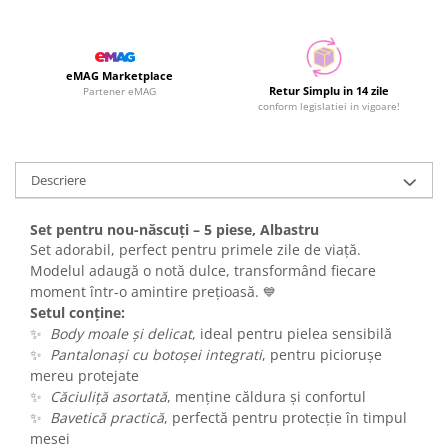
eMAG Marketplace
Retur Simplu in 14 zile
Partener eMAG
conform legislatiei in vigoare!
Descriere
Set pentru nou-născuți – 5 piese, Albastru
Set adorabil, perfect pentru primele zile de viață.
Modelul adaugă o notă dulce, transformând fiecare
moment într-o amintire prețioasă.
💙
Setul conține:
✨
Body moale și delicat
, ideal pentru pielea sensibilă
✨
Pantalonași cu botoșei integrati
, pentru piciorușe
mereu protejate
✨
Căciuliță asortată
, menține căldura și confortul
✨
Bavetică practică
, perfectă pentru protecție în timpul
mesei