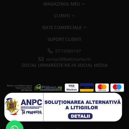
MAGAZINUL MEU
CLIENTI
DATE COMERCIALE
SUPORT CLIENTI
0774980197
contact@bestmama.ro
SOCIAL
URMARESTE-NE IN SOCIAL MEDIA