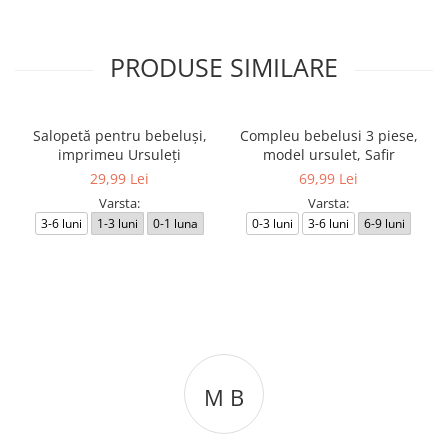
PRODUSE SIMILARE
Salopetă pentru bebeluși,
Compleu bebelusi 3 piese,
imprimeu Ursuleți
model ursulet, Safir
29,99 Lei
69,99 Lei
Varsta:
Varsta:
3-6 luni
1-3 luni
0-1 luna
0-3 luni
3-6 luni
6-9 luni
M B