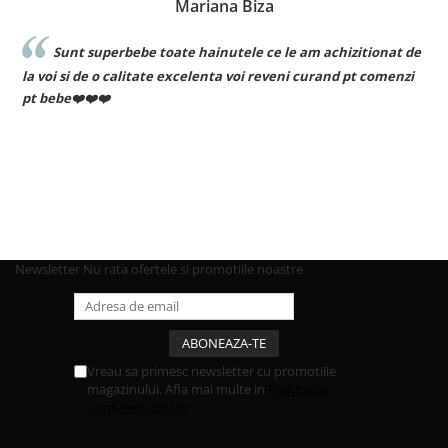
Mariana Biza
Sunt superbebe toate hainutele ce le am achizitionat de
la voi si de o calitate excelenta voi reveni curand pt comenzi
pt bebe❤️❤️❤️
Newsletter
Nu rata ofertele si promotiile noastre
Vreau sa primesc newsletter cu promotiile
magazinului. Afla mai multe in
Politica de
Confidentialitate