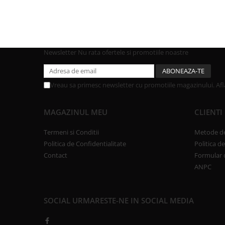
Newsletter
Nu rata ofertele si promotiile noastre
Vreau sa primesc newsletter cu promotiile magazinului. Af
MAGAZINUL MEU
CLIENTI
Termeni si Conditii
Metode de
Politica de Confidentialitate
Politica d
Contact
Formular 
ANPC
SOCIAL
URMARESTE-NE IN SOCIAL MEDIA