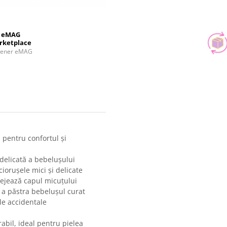
eMAG
rketplace
tener eMAG
 pentru confortul și
 delicată a bebelușului
ciorușele mici și delicate
tejează capul micuțului
ru a păstra bebelușul curat
le accidentale
abil, ideal pentru pielea