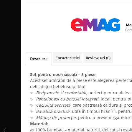
Distribuie
pe
Facebook
Ma
Par
Caracteristici
Review-uri
(0)
Descriere
Set pentru nou-născuți – 5 piese
Acest set adorabil de 5 piese este alegerea perfectă
delicatețea bebelușului tău!
✨
Body moale și confortabil
, perfect pentru pielea
✨
Pantalonași cu botoșei integrati
, ideali pentru pi
✨
Căciuliță asortată
, care păstrează căldura și pro
✨
Bavetică practică
, utilă în timpul hrănirii, pent
✨
Mănuși de protecție
, pentru a preveni zgârieturi
Material:
🌿 100% bumbac – material natural, delicat și respir