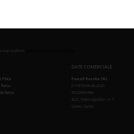
la mai multe in
Politica de Confidentialitate
DATE COMERCIALE
 Plata
Fascell Recobo SRL
e Retur
J17/879/06.08.2020
de Retur
RO42883489
BLD. Siderurgistilor, nr 7
Galati, Galați