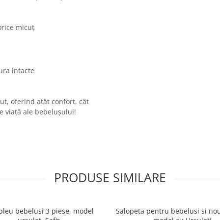
orice micuț
ura intacte
t, oferind atât confort, cât
e viață ale bebelușului!
PRODUSE SIMILARE
leu bebelusi 3 piese, model
Salopeta pentru bebelusi si nou