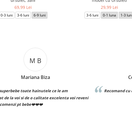
ursulet, Safir
model cu Ursuleti
69,99 Lei
29,99 Lei
0-3 luni
3-6 luni
6-9 luni
3-6 luni
0-1 luna
1-3 lun
C T
Cosmin Ionuț Teaca
Recomand cu drag!
eni