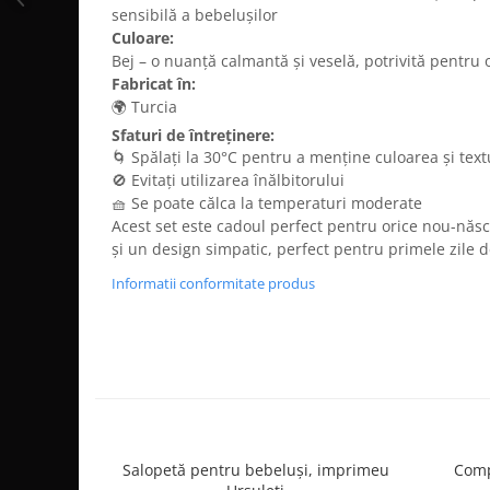
sensibilă a bebelușilor
Culoare:
Bej – o nuanță calmantă și veselă, potrivită pentru 
Fabricat în:
🌍 Turcia
Sfaturi de întreținere:
🌀 Spălați la 30°C pentru a menține culoarea și text
🚫 Evitați utilizarea înălbitorului
🧺 Se poate călca la temperaturi moderate
Acest set este cadoul perfect pentru orice nou-născu
și un design simpatic, perfect pentru primele zile d
Informatii conformitate produs
Salopetă pentru bebeluși, imprimeu
Comp