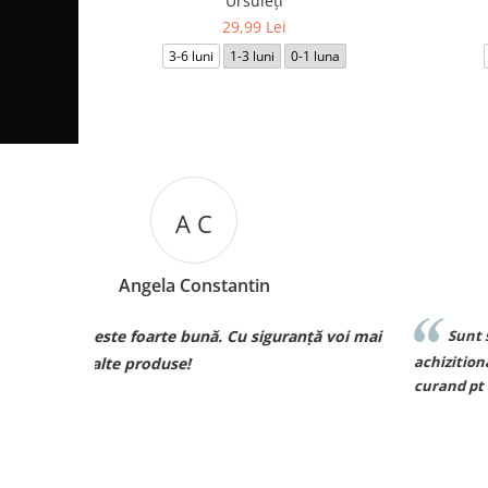
Ursuleți
29,99 Lei
3-6 luni
1-3 luni
0-1 luna
M B
Mariana Biza
ță voi mai
Sunt superbebe toate hainutele ce le am
achizitionat de la voi si de o calitate excelenta voi rev
curand pt comenzi pt bebe❤️❤️❤️