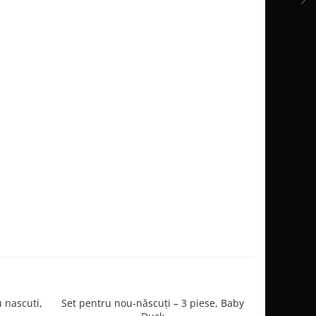
 nascuti,
Set pentru nou-născuți – 3 piese, Baby
Salopetă