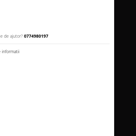
ie de ajutor?
0774980197
informatii