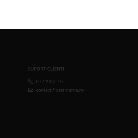
SUPORT CLIENTI
0774980197
contact@bestmama.ro