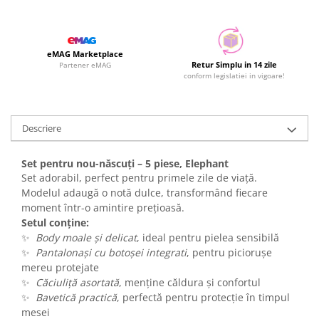
eMAG Marketplace
Retur Simplu in 14 zile
Partener eMAG
conform legislatiei in vigoare!
Descriere
Set pentru nou-născuți – 5 piese, Elephant
Set adorabil, perfect pentru primele zile de viață.
Modelul adaugă o notă dulce, transformând fiecare
moment într-o amintire prețioasă.
Setul conține:
✨
Body moale și delicat
, ideal pentru pielea sensibilă
✨
Pantalonași cu botoșei integrati
, pentru piciorușe
mereu protejate
✨
Căciuliță asortată
, menține căldura și confortul
✨
Bavetică practică
, perfectă pentru protecție în timpul
mesei