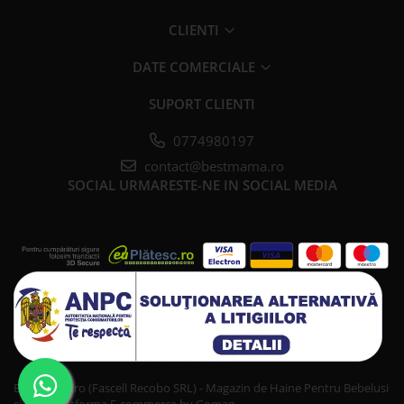
CLIENTI
DATE COMERCIALE
SUPORT CLIENTI
0774980197
contact@bestmama.ro
SOCIAL
URMARESTE-NE IN SOCIAL MEDIA
Bestmama.ro (Fascell Recobo SRL) - Magazin de Haine Pentru Bebelusi
si Copii
Platforma E-commerce by Gomag