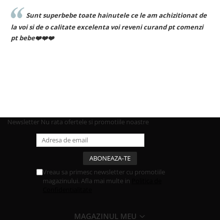
Sunt superbebe toate hainutele ce le am achizitionat de
la voi si de o calitate excelenta voi reveni curand pt comenzi
pt bebe❤️❤️❤️
Newsletter
Nu rata ofertele si promotiile noastre
Vreau sa primesc newsletter cu promotiile
magazinului. Afla mai multe in
Politica de
Confidentialitate
MAGAZINUL MEU