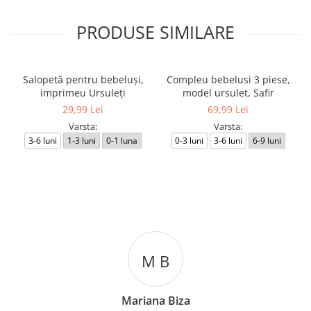
PRODUSE SIMILARE
Salopetă pentru bebeluși,
Compleu bebelusi 3 piese,
imprimeu Ursuleți
model ursulet, Safir
29,99 Lei
69,99 Lei
Varsta:
Varsta:
3-6 luni
1-3 luni
0-1 luna
0-3 luni
3-6 luni
6-9 luni
M B
Mariana Biza