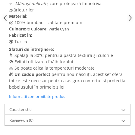
✨
Mănuși delicate
, care protejează împotriva
zgârieturilor
Material:
🌿 100% bumbac – calitate premium
Culoare:
🎨
Culoare:
Verde Cyan
Fabricat în:
🌍 Turcia
Sfaturi de întreținere:
🌀 Spălați la 30°C pentru a păstra textura și culorile
🚫 Evitați utilizarea înălbitorului
🧺 Se poate călca la temperaturi moderate
🎁
Un cadou perfect
pentru nou-născuți, acest set oferă
tot ce este necesar pentru a asigura confortul și protecția
bebelușului în primele zile!
Informatii conformitate produs
Caracteristici
Review-uri
(0)