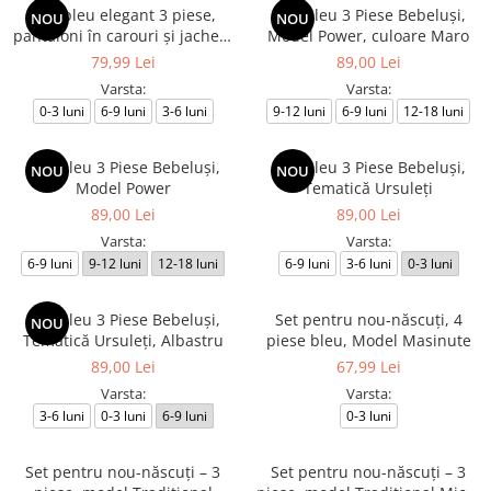
Compleu elegant 3 piese,
Compleu 3 Piese Bebeluși,
NOU
NOU
pantaloni în carouri și jachetă
Model Power, culoare Maro
cu papion, albastru
79,99 Lei
89,00 Lei
Varsta:
Varsta:
0-3 luni
6-9 luni
3-6 luni
9-12 luni
6-9 luni
12-18 luni
Compleu 3 Piese Bebeluși,
Compleu 3 Piese Bebeluși,
NOU
NOU
Model Power
Tematică Ursuleți
89,00 Lei
89,00 Lei
Varsta:
Varsta:
6-9 luni
9-12 luni
12-18 luni
6-9 luni
3-6 luni
0-3 luni
Compleu 3 Piese Bebeluși,
Set pentru nou-născuți, 4
NOU
Tematică Ursuleți, Albastru
piese bleu, Model Masinute
89,00 Lei
67,99 Lei
Varsta:
Varsta:
3-6 luni
0-3 luni
6-9 luni
0-3 luni
Set pentru nou-născuți – 3
Set pentru nou-născuți – 3