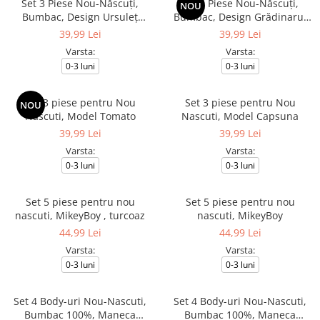
Set 3 Piese Nou-Născuți,
Set 3 Piese Nou-Născuți,
NOU
Bumbac, Design Ursuleț
Bumbac, Design Grădinarul
Explorator
Vesel și Cățeluși
39,99 Lei
39,99 Lei
Varsta:
Varsta:
0-3 luni
0-3 luni
Set 3 piese pentru Nou
Set 3 piese pentru Nou
NOU
Nascuti, Model Tomato
Nascuti, Model Capsuna
39,99 Lei
39,99 Lei
Varsta:
Varsta:
0-3 luni
0-3 luni
Set 5 piese pentru nou
Set 5 piese pentru nou
nascuti, MikeyBoy , turcoaz
nascuti, MikeyBoy
44,99 Lei
44,99 Lei
Varsta:
Varsta:
0-3 luni
0-3 luni
Set 4 Body-uri Nou-Nascuti,
Set 4 Body-uri Nou-Nascuti,
Bumbac 100%, Maneca
Bumbac 100%, Maneca