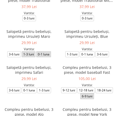
piese, model Traditional
piese, model Traditional Micul
Românaș
37,99 Lei
37,99 Lei
Varsta:
Varsta:
0-3 luni
0-3 luni
Salopetă pentru bebeluși,
Salopetă pentru bebeluși,
imprimeu Ursuleți Maro
imprimeu Ursuleți, Blue
29,99 Lei
29,99 Lei
Varsta:
Varsta:
3-6 luni
1-3 luni
0-1 luna
1-3 luni
0-1 luna
3-6 luni
Salopetă pentru bebeluși,
Compleu pentru bebelusi, 3
imprimeu Safari
piese, model baseball Fast
29,99 Lei
105,00 Lei
Varsta:
Varsta:
3-6 luni
0-1 luna
1-3 luni
9-12 luni
12-18 luni
18-24 luni
6-9 luni
Compleu pentru bebelusi, 3
Compleu pentru bebelusi, 3
piese, model Alo
piese, model New York