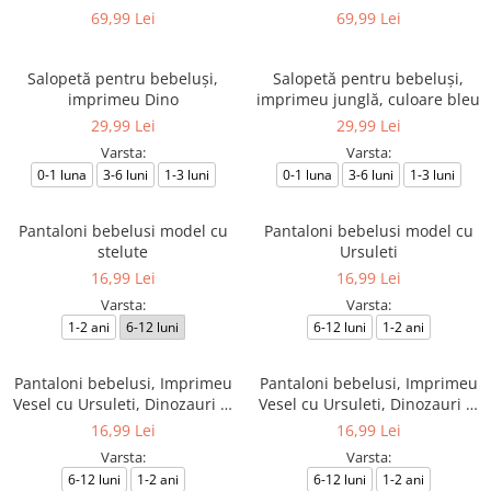
Lunga, Esentiale pentru
Scurta, Esentiale pentru
69,99 Lei
69,99 Lei
Garderoba Bebelusului, Alb,
Garderoba Bebelusului, Alb,
56-62 CM
56-62 CM
Salopetă pentru bebeluși,
Salopetă pentru bebeluși,
imprimeu Dino
imprimeu junglă, culoare bleu
29,99 Lei
29,99 Lei
Varsta:
Varsta:
0-1 luna
3-6 luni
1-3 luni
0-1 luna
3-6 luni
1-3 luni
Pantaloni bebelusi model cu
Pantaloni bebelusi model cu
stelute
Ursuleti
16,99 Lei
16,99 Lei
Varsta:
Varsta:
1-2 ani
6-12 luni
6-12 luni
1-2 ani
Pantaloni bebelusi, Imprimeu
Pantaloni bebelusi, Imprimeu
Vesel cu Ursuleti, Dinozauri si
Vesel cu Ursuleti, Dinozauri si
Buline Turcoaz
Buline Galbene
16,99 Lei
16,99 Lei
Varsta:
Varsta:
6-12 luni
1-2 ani
6-12 luni
1-2 ani