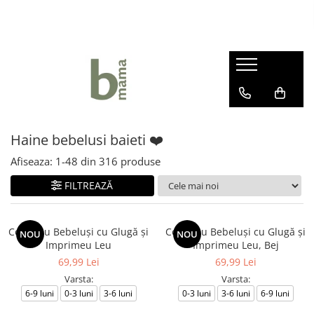
Haine bebelusi fete ❤️
Haine bebelusi baieti ❤️
Camera bebelusului
Body fete
Body baieti
Articole hranire bebelusi
Seturi fetite
Compleuri bebelusi baieti
Lenjerii Pat
Rochite bebelusi
Pantalonasi baietei
Marsupii si Portbebe
Haine bebelusi baieti ❤️
Pantalonasi fetite
Salopete bebelusi baieti
Paturici bebelus
Afiseaza:
1-
48
din
316
produse
Salopete bebelusi fete
Prosoape si halate de baie
Sepci si caciuli copii
FILTREAZĂ
Sosete si botosei
Compleu Bebeluşi cu Glugă şi
Compleu Bebeluşi cu Glugă şi
NOU
NOU
Imprimeu Leu
Imprimeu Leu, Bej
69,99 Lei
69,99 Lei
Varsta:
Varsta:
6-9 luni
0-3 luni
3-6 luni
0-3 luni
3-6 luni
6-9 luni