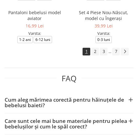
Pantaloni bebelusi model
Set 4 Piese Nou-Născut,
aviator
model cu Îngerași
16,99 Lei
39,99 Lei
Varsta:
Varsta:
1-2 ani
6-12 luni
0-3 luni
1
2
3
7
...
FAQ
Cum aleg mărimea corectă pentru hăinuțele de
bebelusi baieti?
Care sunt cele mai bune materiale pentru pielea
bebelușilor și cum le spăl corect?