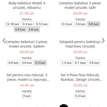
Body bebelusi Model 3
Compleu bebelusi 3 piese,
ursuleti, Albastru
model ursulet, Safir
21,99 Lei
69,99 Lei
Varsta:
Varsta:
12-18 luni
0-3 luni
9-12 luni
0-3 luni
3-6 luni
6-9 luni
6-9 luni
3-6 luni
Compleu bebelusi 3 piese,
Salopetă pentru bebeluși,
model ursulet, Galben
imprimeu Ursuleți
69,99 Lei
29,99 Lei
Varsta:
Varsta:
6-9 luni
3-6 luni
0-3 luni
1-3 luni
0-1 luna
3-6 luni
Set pentru nou-născuți, 3
Set 3 Piese Nou-Născuți,
piese, model cu Iepurași
Bumbac, Design Ursuleț
Jucăuși
Explorator
34,99 Lei
39,99 Lei
Varsta:
Varsta:
0 luni
0-3 luni