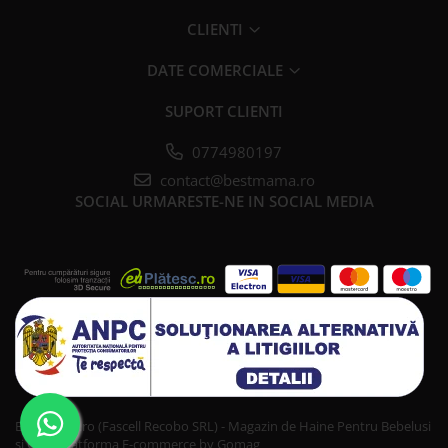
CLIENTI
DATE COMERCIALE
SUPORT CLIENTI
0774980197
contact@bestmama.ro
SOCIAL
URMARESTE-NE IN SOCIAL MEDIA
Bestmama.ro (Fascell Recobo SRL) - Magazin de Haine Pentru Bebelusi
si Copii
Platforma E-commerce by Gomag