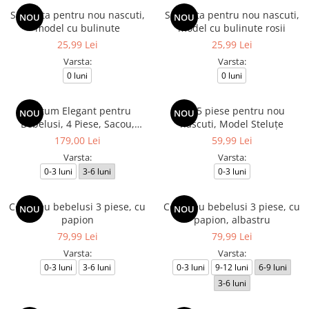
Salopeta pentru nou nascuti,
Salopeta pentru nou nascuti,
NOU
NOU
model cu bulinute
model cu bulinute rosii
25,99 Lei
25,99 Lei
Varsta:
Varsta:
0 luni
0 luni
Costum Elegant pentru
Set 5 piese pentru nou
NOU
NOU
Bebelusi, 4 Piese, Sacou,
nascuti, Model Steluțe
Pantaloni, Camasa Alba si
179,00 Lei
59,99 Lei
Papion, Culoare Verde
Varsta:
Varsta:
Deschis
0-3 luni
3-6 luni
0-3 luni
Compleu bebelusi 3 piese, cu
Compleu bebelusi 3 piese, cu
NOU
NOU
papion
papion, albastru
79,99 Lei
79,99 Lei
Varsta:
Varsta:
0-3 luni
3-6 luni
0-3 luni
9-12 luni
6-9 luni
3-6 luni