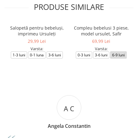
PRODUSE SIMILARE
Salopetă pentru bebeluși,
Compleu bebelusi 3 piese,
imprimeu Ursuleți
model ursulet, Safir
29,99 Lei
69,99 Lei
Varsta:
Varsta:
1-3 luni
0-1 luna
3-6 luni
0-3 luni
3-6 luni
6-9 luni
A C
Angela Constantin