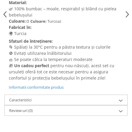
Material:
🌿 100% bumbac – moale, respirabil și blând cu pielea
bebelușului
Culoare:
🎨
Culoare:
Turcoaz
Fabricat în:
🌍 Turcia
Sfaturi de întreținere:
🌀 Spălați la 30°C pentru a păstra textura și culorile
🚫 Evitați utilizarea înălbitorului
🧺 Se poate călca la temperaturi moderate
🎁
Un cadou perfect
pentru nou-născuți, acest set cu
ursuleți oferă tot ce este necesar pentru a asigura
confortul și protecția bebelușului în primele zile!
Informatii conformitate produs
Caracteristici
Review-uri
(0)