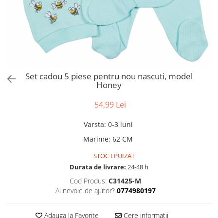
Set cadou 5 piese pentru nou nascuti, model
Honey
54,99 Lei
Varsta
:
0-3 luni
Marime
:
62 CM
STOC EPUIZAT
Durata de livrare:
24-48 h
Cod Produs:
C31425-M
Ai nevoie de ajutor?
0774980197
Adauga la Favorite
Cere informatii