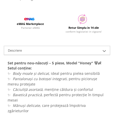
eMAG Marketplace
Retur Simplu in 14 zile
Partener eMAG
conform legislatiei in vigoare!
Descriere
Set pentru nou-născuți – 5 piese, Model "Honey" 🐻👶
Setul conține:
✨
Body moale și delicat
, ideal pentru pielea sensibilă
✨
Pantalonași cu botoșei integrati
, pentru piciorușe
mereu protejate
✨
Căciuliță asortată
, menține căldura și confortul
✨
Bavetică practică
, perfectă pentru protecție în timpul
mesei
✨
Mănuși delicate
, care protejează împotriva
zgârieturilor