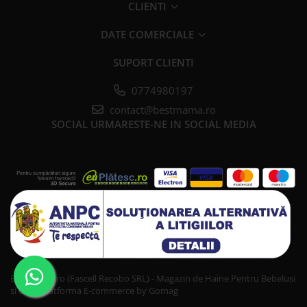
CLIENTI
DATE COMERCIALE
SUPORT CLIENTI
0774980197
contact@bestmama.ro
SOCIAL
URMARESTE-NE IN SOCIAL MEDIA
Bestmama.ro (Fascell Recobo SRL) - Magazin de Haine Pentru Bebelusi
si Copii
Platforma E-commerce by Gomag