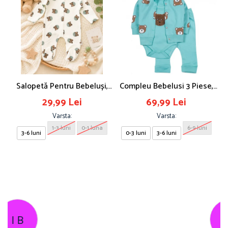
Salopetă Pentru Bebeluși,
Compleu Bebelusi 3 Piese,
S
Imprimeu Ursuleți
Model Ursulet, Safir
29,99 Lei
69,99 Lei
Varsta:
Varsta:
1-3 luni
0-1 luna
6-9 luni
3-6 luni
0-3 luni
3-6 luni
C L