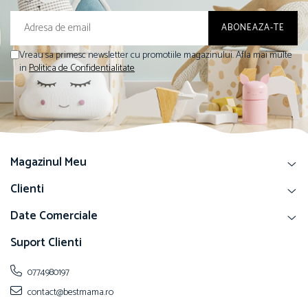
Vreau sa primesc newsletter cu promotiile magazinului. Afla mai multe
in
Politica de Confidentialitate
Magazinul Meu
Clienti
Date Comerciale
Suport Clienti
0774980197
contact@bestmama.ro