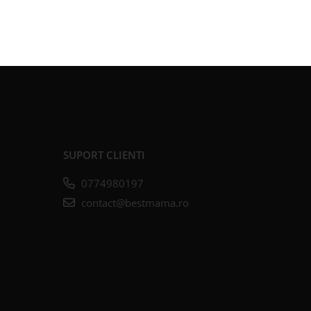
SUPORT CLIENTI
0774980197
contact@bestmama.ro