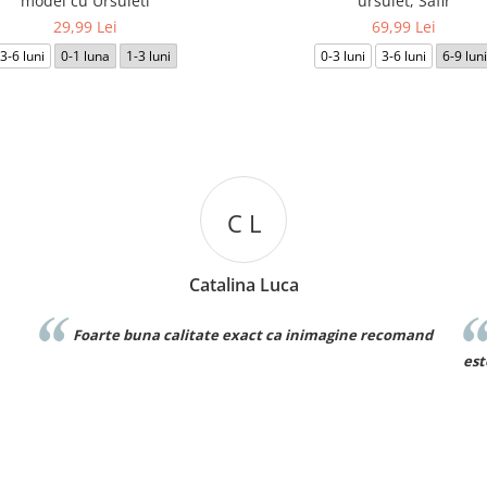
model cu Ursuleti
ursulet, Safir
29,99 Lei
69,99 Lei
3-6 luni
0-1 luna
1-3 luni
0-3 luni
3-6 luni
6-9 luni
D D
uca
Denisa Dumitru
 ca inimagine recomand
Foarte frumos! Este exact ca in poza 
este bun