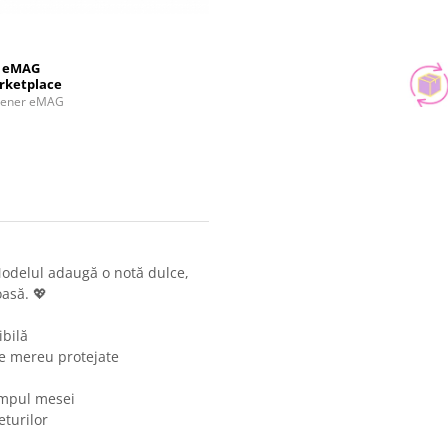
eMAG
rketplace
tener eMAG
 Modelul adaugă o notă dulce,
asă. 💖
ibilă
șe mereu protejate
timpul mesei
eturilor