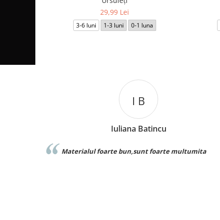
Ursuleți
29,99 Lei
3-6 luni
1-3 luni
0-1 luna
I B
C L
iana Batincu
Catalina L
bun,sunt foarte multumita
Foarte buna calitate exact