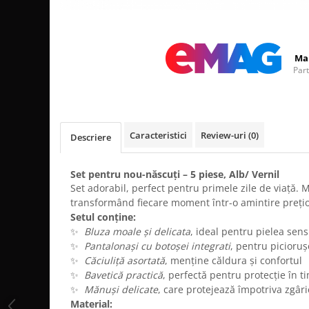
Distribuie
pe
Facebook
Ma
Par
Caracteristici
Review-uri
(0)
Descriere
Set pentru nou-născuți – 5 piese, Alb/ Vernil
Set adorabil, perfect pentru primele zile de viață.
transformând fiecare moment într-o amintire prețio
Setul conține:
✨
Bluza moale și delicata
, ideal pentru pielea sens
✨
Pantalonași cu botoșei integrati
, pentru picioru
✨
Căciuliță asortată
, menține căldura și confortul
✨
Bavetică practică
, perfectă pentru protecție în 
✨
Mănuși delicate
, care protejează împotriva zgâri
Material: