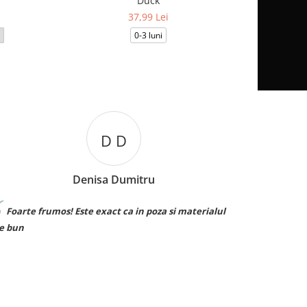
Duck
37,99 Lei
0-3 luni
3-6
B B
Bianca Burcuta
si materialul
Sunt superbe! Le ador. ❤️