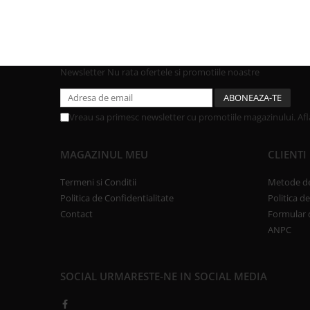
Newsletter
Nu rata ofertele si promotiile noastre
Vreau sa primesc newsletter cu promotiile magazinului. Af
MAGAZINUL MEU
CLIENTI
Termeni si Conditii
Metode de
Politica de Confidentialitate
Politica d
Contact
Formular 
ANPC
SOCIAL
URMARESTE-NE IN SOCIAL MEDIA