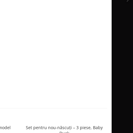
model
Set pentru nou-născuți – 3 piese, Baby
Salopetă