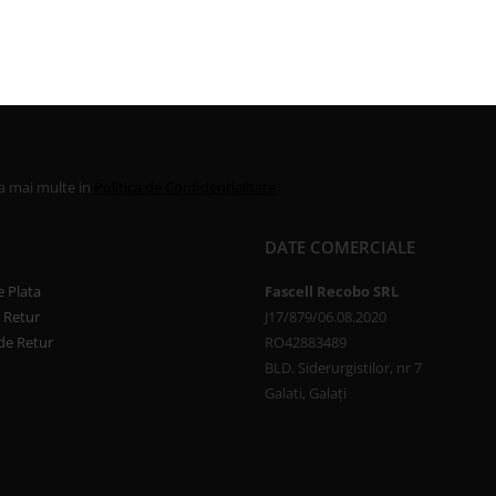
la mai multe in
Politica de Confidentialitate
DATE COMERCIALE
 Plata
Fascell Recobo SRL
e Retur
J17/879/06.08.2020
de Retur
RO42883489
BLD. Siderurgistilor, nr 7
Galati, Galați