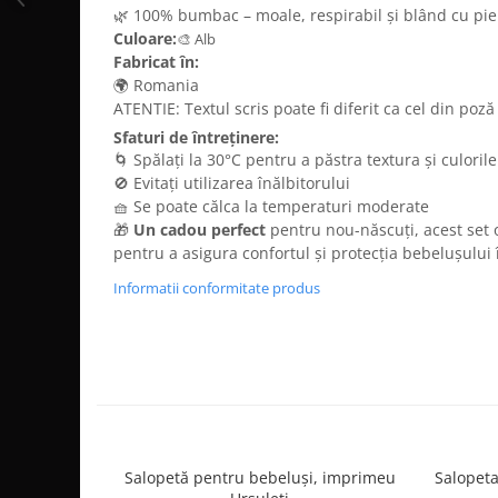
🌿 100% bumbac – moale, respirabil și blând cu pie
Culoare:
🎨 Alb
Fabricat în:
🌍 Romania
ATENTIE: Textul scris poate fi diferit ca cel din poză
Sfaturi de întreținere:
🌀 Spălați la 30°C pentru a păstra textura și culorile
🚫 Evitați utilizarea înălbitorului
🧺 Se poate călca la temperaturi moderate
🎁
Un cadou perfect
pentru nou-născuți, acest set o
pentru a asigura confortul și protecția bebelușului 
Informatii conformitate produs
Salopetă pentru bebeluși, imprimeu
Salopeta