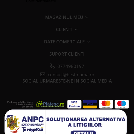
Confidentialitate
MAGAZINUL MEU
CLIENTI
DATE COMERCIALE
SUPORT CLIENTI
0774980197
contact@bestmama.ro
SOCIAL
URMARESTE-NE IN SOCIAL MEDIA