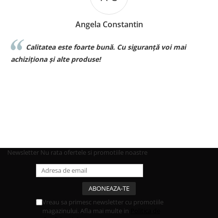
Angela Constantin
Calitatea este foarte bună. Cu siguranță voi mai
l
achiziționa și alte produse!
p
Newsletter
Nu rata ofertele si promotiile noastre
Vreau sa primesc newsletter cu promotiile
magazinului. Afla mai multe in
Politica de