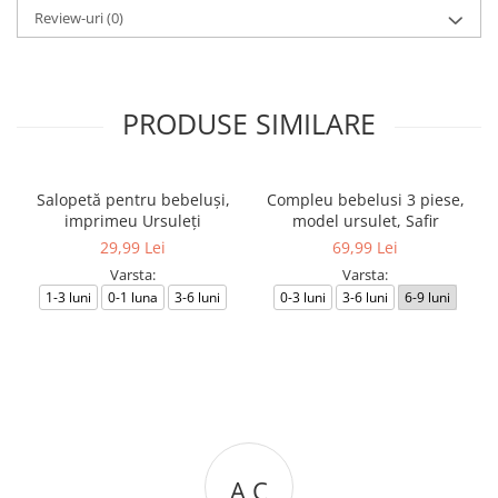
Review-uri
(0)
PRODUSE SIMILARE
Salopetă pentru bebeluși,
Compleu bebelusi 3 piese,
imprimeu Ursuleți
model ursulet, Safir
29,99 Lei
69,99 Lei
Varsta:
Varsta:
1-3 luni
0-1 luna
3-6 luni
0-3 luni
3-6 luni
6-9 luni
A C