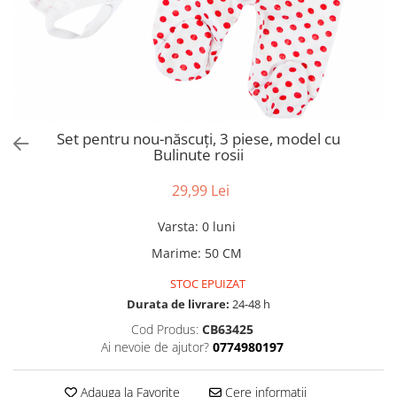
Set pentru nou-născuți, 3 piese, model cu
Bulinute rosii
29,99 Lei
Varsta
:
0 luni
Marime
:
50 CM
STOC EPUIZAT
Durata de livrare:
24-48 h
Cod Produs:
CB63425
Ai nevoie de ajutor?
0774980197
Adauga la Favorite
Cere informatii