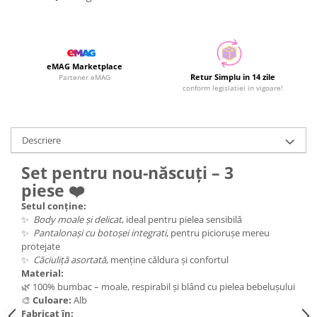
eMAG Marketplace
Retur Simplu in 14 zile
Partener eMAG
conform legislatiei in vigoare!
Descriere
Set pentru nou-născuți – 3
piese ❤️
Setul conține:
✨
Body moale și delicat
, ideal pentru pielea sensibilă
✨
Pantalonași cu botoșei integrati
, pentru piciorușe mereu
protejate
✨
Căciuliță asortată
, menține căldura și confortul
Material:
🌿 100% bumbac – moale, respirabil și blând cu pielea bebelușului
🎨
Culoare:
Alb
Fabricat în: