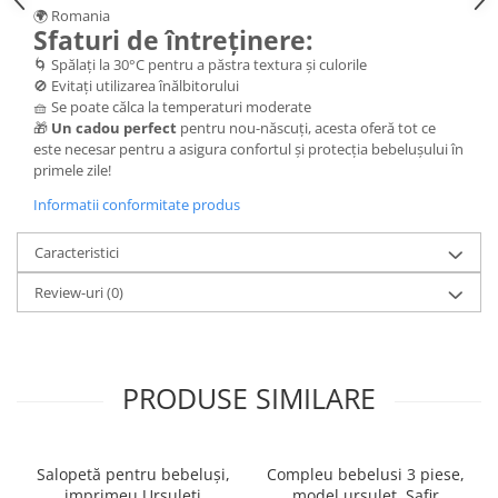
🌍 Romania
Sfaturi de întreținere:
🌀 Spălați la 30°C pentru a păstra textura și culorile
🚫 Evitați utilizarea înălbitorului
🧺 Se poate călca la temperaturi moderate
🎁
Un cadou perfect
pentru nou-născuți, acesta oferă tot ce
este necesar pentru a asigura confortul și protecția bebelușului în
primele zile!
Informatii conformitate produs
Caracteristici
Review-uri
(0)
PRODUSE SIMILARE
Salopetă pentru bebeluși,
Compleu bebelusi 3 piese,
imprimeu Ursuleți
model ursulet, Safir