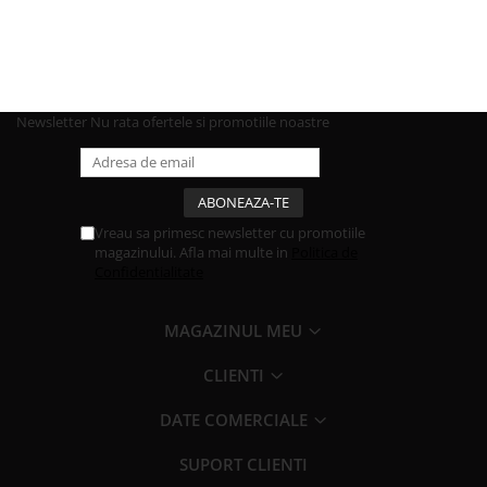
Newsletter
Nu rata ofertele si promotiile noastre
Vreau sa primesc newsletter cu promotiile
magazinului. Afla mai multe in
Politica de
Confidentialitate
MAGAZINUL MEU
CLIENTI
DATE COMERCIALE
SUPORT CLIENTI