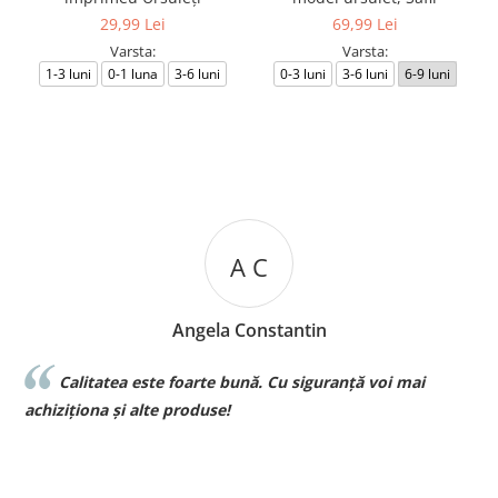
29,99 Lei
69,99 Lei
Varsta:
Varsta:
1-3 luni
0-1 luna
3-6 luni
0-3 luni
3-6 luni
6-9 luni
A C
Angela Constantin
Calitatea este foarte bună. Cu siguranță voi mai
l
achiziționa și alte produse!
p