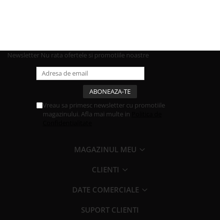
Newsletter
Nu rata ofertele si promotiile noastre
Vreau sa primesc newsletter cu promotiile
magazinului. Afla mai multe in
Politica de
Confidentialitate
MAGAZINUL MEU
CLIENTI
DATE COMERCIALE
SUPORT CLIENTI