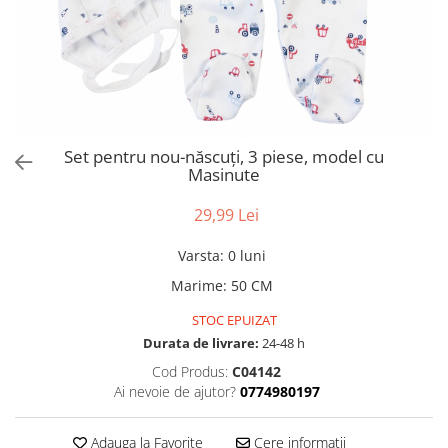
Set pentru nou-născuți, 3 piese, model cu
Masinute
29,99 Lei
Varsta
:
0 luni
Marime
:
50 CM
STOC EPUIZAT
Durata de livrare:
24-48 h
Cod Produs:
C04142
Ai nevoie de ajutor?
0774980197
Adauga la Favorite
Cere informatii