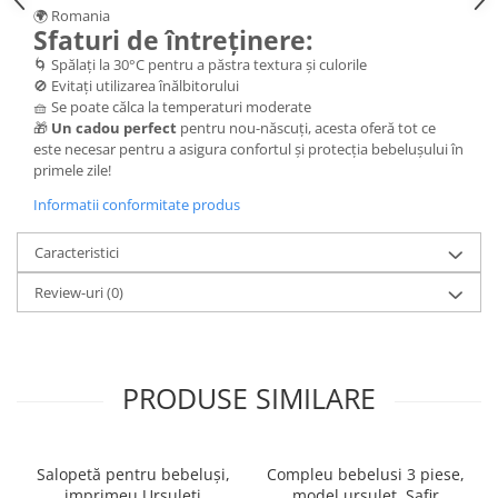
🌍 Romania
Sfaturi de întreținere:
🌀 Spălați la 30°C pentru a păstra textura și culorile
🚫 Evitați utilizarea înălbitorului
🧺 Se poate călca la temperaturi moderate
🎁
Un cadou perfect
pentru nou-născuți, acesta oferă tot ce
este necesar pentru a asigura confortul și protecția bebelușului în
primele zile!
Informatii conformitate produs
Caracteristici
Review-uri
(0)
PRODUSE SIMILARE
Salopetă pentru bebeluși,
Compleu bebelusi 3 piese,
imprimeu Ursuleți
model ursulet, Safir