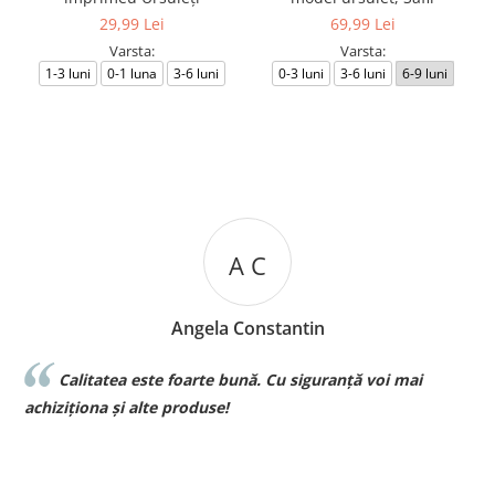
29,99 Lei
69,99 Lei
Varsta:
Varsta:
1-3 luni
0-1 luna
3-6 luni
0-3 luni
3-6 luni
6-9 luni
A C
Angela Constantin
Calitatea este foarte bună. Cu siguranță voi mai
Sunt 
la voi si 
iționa și alte produse!
pt bebe❤️