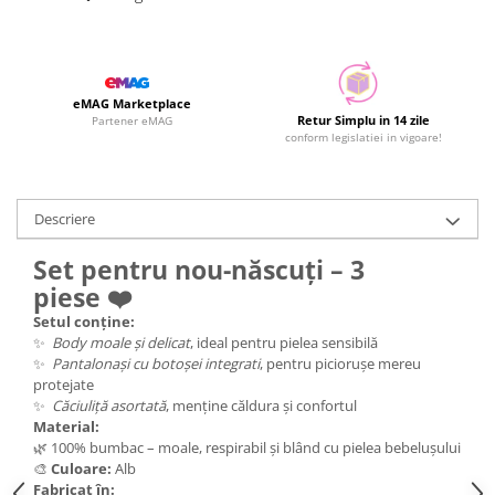
eMAG Marketplace
Retur Simplu in 14 zile
Partener eMAG
conform legislatiei in vigoare!
Descriere
Set pentru nou-născuți – 3
piese ❤️
Setul conține:
✨
Body moale și delicat
, ideal pentru pielea sensibilă
✨
Pantalonași cu botoșei integrati
, pentru piciorușe mereu
protejate
✨
Căciuliță asortată
, menține căldura și confortul
Material:
🌿 100% bumbac – moale, respirabil și blând cu pielea bebelușului
🎨
Culoare:
Alb
Fabricat în: