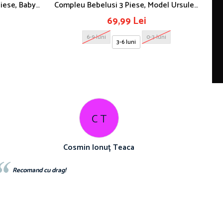
Piese, Baby
Compleu Bebelusi 3 Piese, Model Ursulet,
Sa
Galben
69,99 Lei
6-9 luni
0-3 luni
3-6 luni
C T
Cosmin Ionuț Teaca
Recomand cu drag!