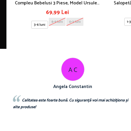
Compleu Bebelusi 3 Piese, Model Ursulet,
Salopetă
Safir
69,99 Lei
6-9 luni
0-3 luni
1-3
3-6 luni
A C
Angela Constantin
Calitatea este foarte bună. Cu siguranță voi mai achiziționa și
alte produse!