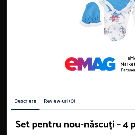
eM
Market
Partene
Descriere
Review-uri
(0)
Set pentru nou-născuți – 4 p