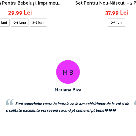
 Pentru Bebeluși, Imprimeu
Set Pentru Nou-Născuți – 3 
Ursuleți
Duck
29,99 Lei
37,99 Lei
 luni
0-1 luna
3-6 luni
0-3 luni
M B
Mariana Biza
Sunt superbebe toate hainutele ce le am achizitionat de la voi si de
o calitate excelenta voi reveni curand pt comenzi pt bebe❤️❤️❤️