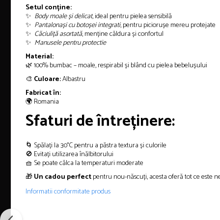
Setul conține:
✨
Body moale și delicat
, ideal pentru pielea sensibilă
✨
Pantalonași cu botoșei integrati
, pentru piciorușe mereu protejate
✨
Căciuliță asortată
, menține căldura și confortul
✨
Manusele pentru protectie
Material:
🌿 100% bumbac – moale, respirabil și blând cu pielea bebelușului
🎨
Culoare:
Albastru
Fabricat în:
🌍 Romania
Sfaturi de întreținere:
🌀 Spălați la 30°C pentru a păstra textura și culorile
🚫 Evitați utilizarea înălbitorului
🧺 Se poate călca la temperaturi moderate
🎁
Un cadou perfect
pentru nou-născuți, acesta oferă tot ce este ne
Informatii conformitate produs