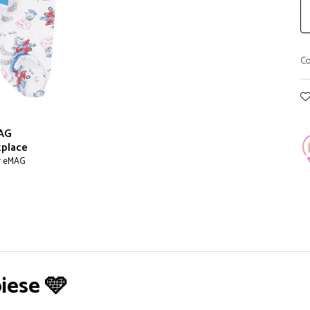
Co
AG
place
r eMAG
iese 🩵