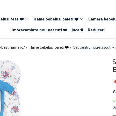
elusi fete ❤️
Haine bebelusi baieti ❤️
Camera bebelu
Imbracaminte nou-nascuti ❤️
Jucarii
Reduceri
w.bestmama.ro/ /
Haine bebelusi baieti ❤️ /
Set pentru nou-născuți – 
S
B
3
V
Du