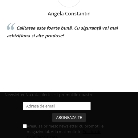
Angela Constantin
Calitatea este foarte bună. Cu siguranță voi mai
l
achiziționa și alte produse!
p
Newsletter
Nu rata ofertele si promotiile noastre
Vreau sa primesc newsletter cu promotiile
magazinului. Afla mai multe in
Politica de
Confidentialitate