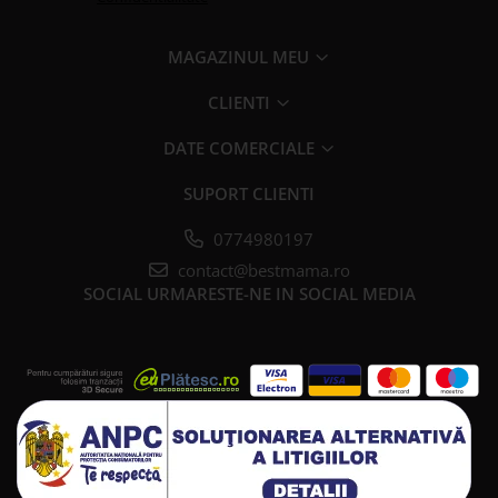
MAGAZINUL MEU
CLIENTI
DATE COMERCIALE
SUPORT CLIENTI
0774980197
contact@bestmama.ro
SOCIAL
URMARESTE-NE IN SOCIAL MEDIA