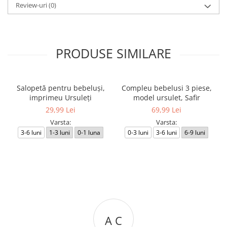
Review-uri
(0)
PRODUSE SIMILARE
Salopetă pentru bebeluși,
Compleu bebelusi 3 piese,
imprimeu Ursuleți
model ursulet, Safir
29,99 Lei
69,99 Lei
Varsta:
Varsta:
3-6 luni
1-3 luni
0-1 luna
0-3 luni
3-6 luni
6-9 luni
A C