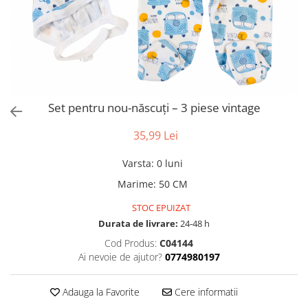
Set pentru nou-născuți – 3 piese vintage
35,99 Lei
Varsta
:
0 luni
Marime
:
50 CM
STOC EPUIZAT
Durata de livrare:
24-48 h
Cod Produs:
C04144
Ai nevoie de ajutor?
0774980197
Adauga la Favorite
Cere informatii