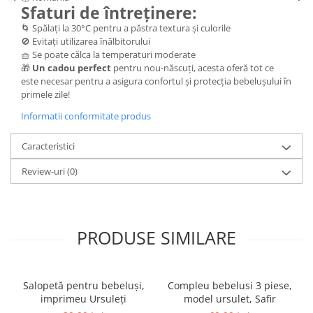
Sfaturi de întreținere:
🌀 Spălați la 30°C pentru a păstra textura și culorile
🚫 Evitați utilizarea înălbitorului
🧺 Se poate călca la temperaturi moderate
🎁
Un cadou perfect
pentru nou-născuți, acesta oferă tot ce
este necesar pentru a asigura confortul și protecția bebelușului în
primele zile!
Informatii conformitate produs
Caracteristici
Review-uri
(0)
PRODUSE SIMILARE
Salopetă pentru bebeluși,
Compleu bebelusi 3 piese,
imprimeu Ursuleți
model ursulet, Safir