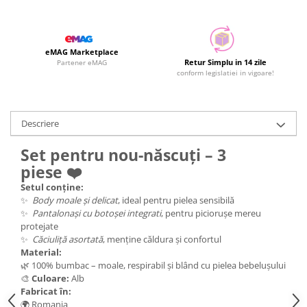
eMAG Marketplace
Retur Simplu in 14 zile
Partener eMAG
conform legislatiei in vigoare!
Descriere
Set pentru nou-născuți – 3
piese ❤️
Setul conține:
✨
Body moale și delicat
, ideal pentru pielea sensibilă
✨
Pantalonași cu botoșei integrati
, pentru piciorușe mereu
protejate
✨
Căciuliță asortată
, menține căldura și confortul
Material:
🌿 100% bumbac – moale, respirabil și blând cu pielea bebelușului
🎨
Culoare:
Alb
Fabricat în:
🌍 Romania