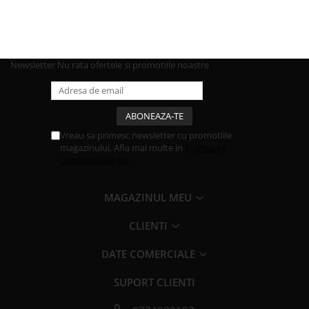
Newsletter
Nu rata ofertele si promotiile noastre
Vreau sa primesc newsletter cu promotiile
magazinului. Afla mai multe in
Politica de
Confidentialitate
MAGAZINUL MEU
CLIENTI
DATE COMERCIALE
SUPORT CLIENTI