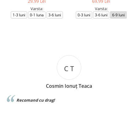
29,99 Lei
69,99 Lei
Varsta:
Varsta:
1-3 luni
0-1 luna
3-6 luni
0-3 luni
3-6 luni
6-9 luni
C T
Cosmin Ionuț Teaca
e
Recomand cu drag!