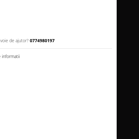
evoie de ajutor?
0774980197
informatii