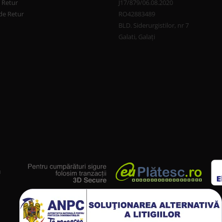
e Retur
J17/879/06.08.2020
de Retur
RO42883489
BLD. Siderurgistilor, nr 7
Galati, Galați
u