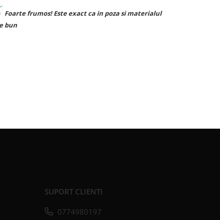
aterialul
Sunt superbe! Le ador. ❤️
SUPORT CLIENTI
0774980197