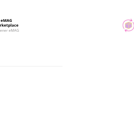
eMAG
rketplace
tener eMAG