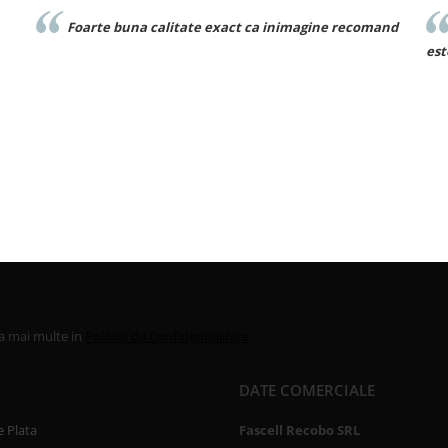
inimagine recomand
Foarte frumos! Este exact ca in poza si m
este bun
la mai multe in
Politica de Confidentialitate
DATE COMERCIALE
 Plata
Fascell Recobo SRL