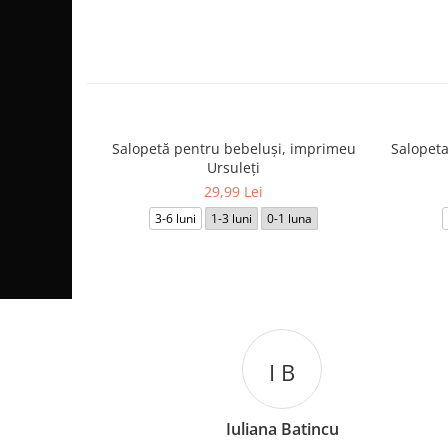
Salopetă pentru bebeluși, imprimeu
Salopeta
Ursuleți
29,99 Lei
3-6 luni
1-3 luni
0-1 luna
I B
C L
a Batincu
Catalina Luca