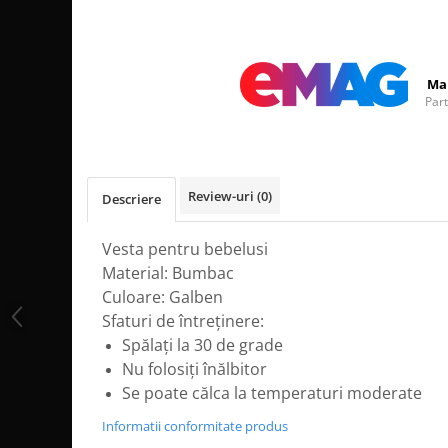
Distribuie
pe
Facebook
Ma
Par
Review-uri
(0)
Descriere
Vesta pentru bebelusi
Material: Bumbac
Culoare: Galben
Sfaturi de întreținere:
Spălați la 30 de grade
Nu folosiți înălbitor
Se poate călca la temperaturi moderate
Informatii conformitate produs