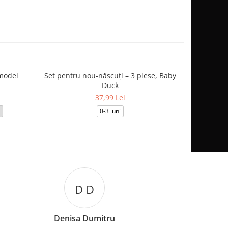
model
Set pentru nou-născuți – 3 piese, Baby
Salopetă
Duck
37,99 Lei
0-3 luni
3-6
B B
Bianca Burcuta