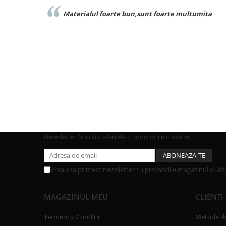
,sunt foarte multumita
Foarte buna calitate exact ca 
Newsletter
Nu rata ofertele si promotiile noastre
Vreau sa primesc newsletter cu promotiile magazinului. Af
MAGAZINUL MEU
CLIENTI
Termeni si Conditii
Metode de