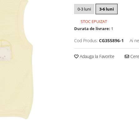
0-3 luni
3-6 luni
STOC EPUIZAT
Durata de livrare:
1
Cod Produs:
CG355896-1
Ai n
Adauga la Favorite
Cere 