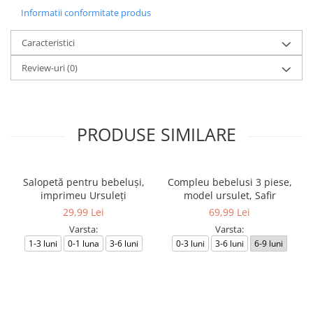
Informatii conformitate produs
Caracteristici
Review-uri
(0)
PRODUSE SIMILARE
Salopetă pentru bebeluși,
Compleu bebelusi 3 piese,
imprimeu Ursuleți
model ursulet, Safir
29,99 Lei
69,99 Lei
Varsta:
Varsta:
1-3 luni
0-1 luna
3-6 luni
0-3 luni
3-6 luni
6-9 luni