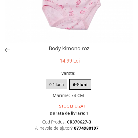
Body kimono roz
14,99 Lei
Varsta
:
0-1 luna
6-9 luni
Marime
:
74 CM
STOC EPUIZAT
Durata de livrare:
1
Cod Produs:
CR370627-3
Ai nevoie de ajutor?
0774980197