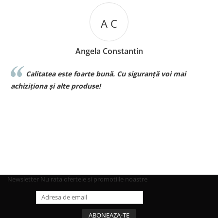
A C
Angela Constantin
Calitatea este foarte bună. Cu siguranță voi mai
l
achiziționa și alte produse!
p
Newsletter
Nu rata ofertele si promotiile noastre