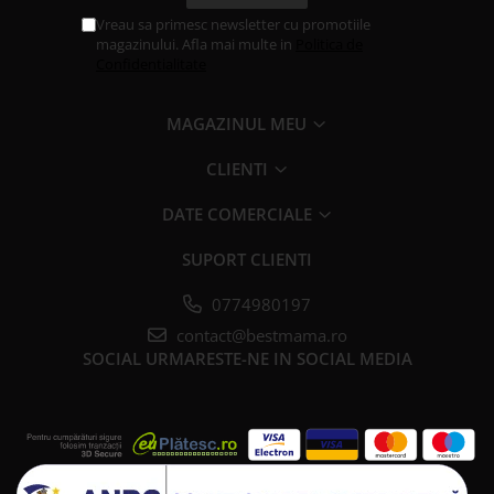
Vreau sa primesc newsletter cu promotiile
magazinului. Afla mai multe in
Politica de
Confidentialitate
MAGAZINUL MEU
CLIENTI
DATE COMERCIALE
SUPORT CLIENTI
0774980197
contact@bestmama.ro
SOCIAL
URMARESTE-NE IN SOCIAL MEDIA