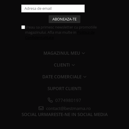
Vreau sa primesc newsletter cu promotiile
magazinului. Afla mai multe in
Politica de
Confidentialitate
MAGAZINUL MEU
CLIENTI
DATE COMERCIALE
SUPORT CLIENTI
0774980197
contact@bestmama.ro
SOCIAL
URMARESTE-NE IN SOCIAL MEDIA