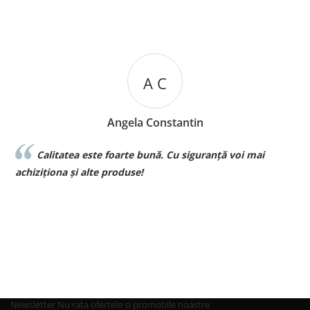
A C
Angela Constantin
Calitatea este foarte bună. Cu siguranță voi mai
l
achiziționa și alte produse!
p
Newsletter
Nu rata ofertele si promotiile noastre