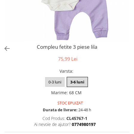
Compleu fetite 3 piese lila
75,99 Lei
Varsta
:
0-3 luni
3-6 luni
Marime
:
68 CM
STOC EPUIZAT
Durata de livrare:
24-48 h
Cod Produs:
CL45767-1
Ai nevoie de ajutor?
0774980197