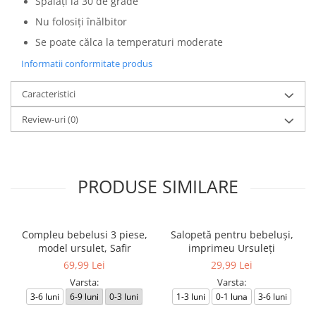
Spălați la 30 de grade
Nu folosiți înălbitor
Se poate călca la temperaturi moderate
Informatii conformitate produs
Caracteristici
Review-uri
(0)
PRODUSE SIMILARE
Compleu bebelusi 3 piese,
Salopetă pentru bebeluși,
model ursulet, Safir
imprimeu Ursuleți
69,99 Lei
29,99 Lei
Varsta:
Varsta:
3-6 luni
6-9 luni
0-3 luni
1-3 luni
0-1 luna
3-6 luni