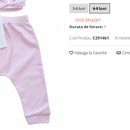
3-6 luni
6-9 luni
STOC EPUIZAT
Durata de livrare:
1
Cod Produs:
C291461
Ai nevoi
Adauga la Favorite
Cere 