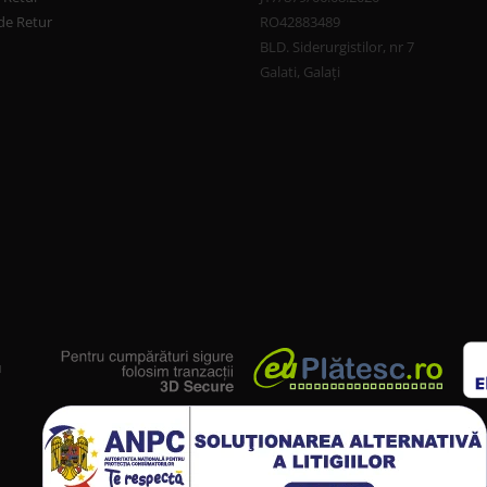
de Retur
RO42883489
BLD. Siderurgistilor, nr 7
Galati, Galați
u