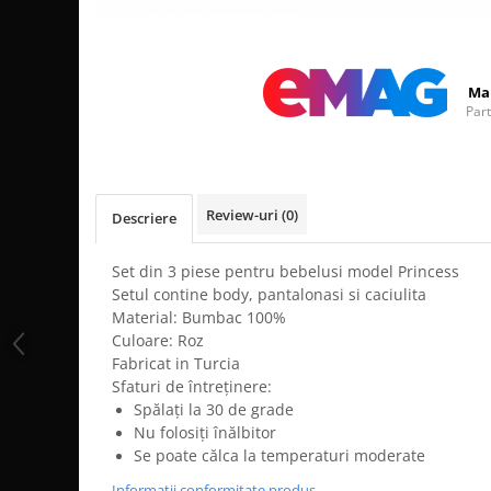
Distribuie
pe
Facebook
Ma
Par
Review-uri
(0)
Descriere
Set din 3 piese pentru bebelusi model Princess
Setul contine body, pantalonasi si caciulita
Material: Bumbac 100%
Culoare: Roz
Fabricat in Turcia
Sfaturi de întreținere:
Spălați la 30 de grade
Nu folosiți înălbitor
Se poate călca la temperaturi moderate
Informatii conformitate produs