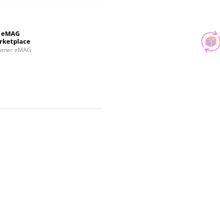
eMAG
rketplace
tener eMAG