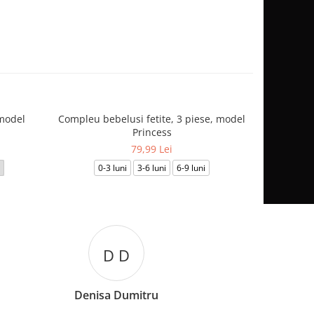
model
Compleu bebelusi fetite, 3 piese, model
Set Elegan
Princess
Dan
79,99 Lei
0-3 luni
3-6 luni
6-9 luni
B B
Bianca Burcuta