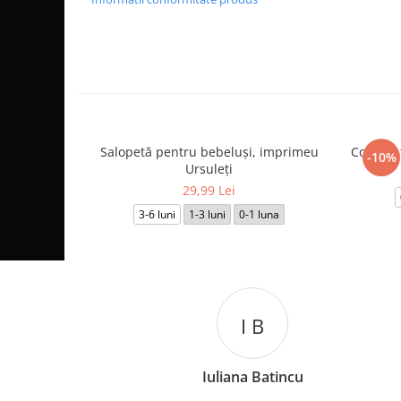
Salopetă pentru bebeluși, imprimeu
Costum t
-10%
Ursuleți
29,99 Lei
3-6 luni
1-3 luni
0-1 luna
C L
tincu
Catalina Luca