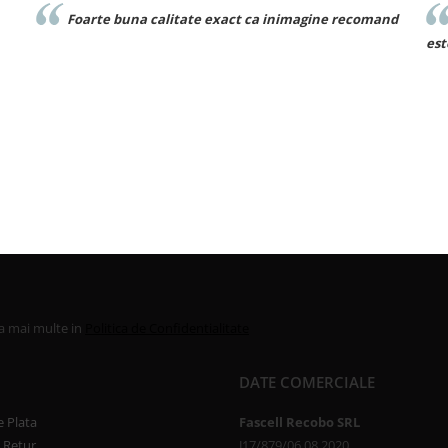
agine recomand
Foarte frumos! Este exact ca in poza si materi
este bun
la mai multe in
Politica de Confidentialitate
DATE COMERCIALE
 Plata
Fascell Recobo SRL
e Retur
J17/879/06.08.2020