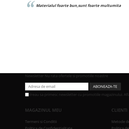
 foarte multumita
Foarte buna calitate exact ca inim
Newsletter
Nu rata ofertele si promotiile noastre
Vreau sa primesc newsletter cu promotiile magazinului. Af
MAGAZINUL MEU
CLIENTI
Termeni si Conditii
Metode de
Politica de Confidentialitate
Politica d