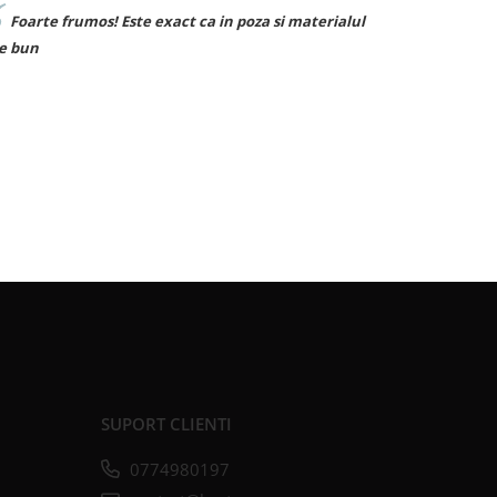
alul
Sunt superbe! Le ador. ❤️
SUPORT CLIENTI
0774980197