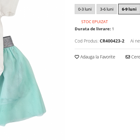
0-3 luni
3-6 luni
6-9 luni
STOC EPUIZAT
Durata de livrare:
1
Cod Produs:
CR400423-2
Ai ne
Adauga la Favorite
Cere 