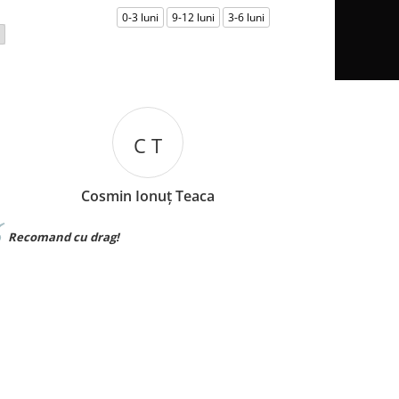
0-3 luni
9-12 luni
3-6 luni
0-
I B
Iuliana Batincu
Materialul foarte bun,sunt foarte multumita
Foarte 