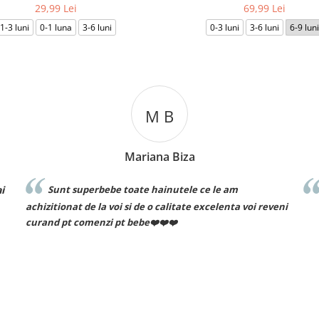
29,99 Lei
69,99 Lei
1-3 luni
0-1 luna
3-6 luni
0-3 luni
3-6 luni
6-9 luni
C T
Cosmin Ionuț Teaca
Recomand cu drag!
eni