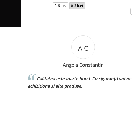
3-6 luni
0-3 luni
M B
Mariana Biza
ță voi mai
Sunt superbebe toate hainutele ce le am
achizitionat de la voi si de o calitate excelenta voi rev
curand pt comenzi pt bebe❤️❤️❤️