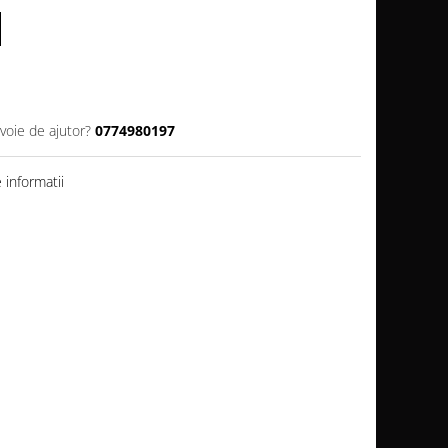
voie de ajutor?
0774980197
informatii