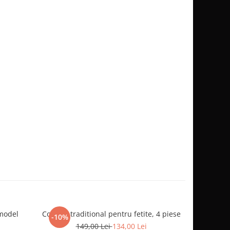
model
Costum traditional pentru fetite, 4 piese
Compleu be
-10%
149,00 Lei
134,00 Lei