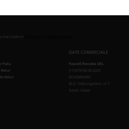
la mai multe in
Politica de Confidentialitate
DATE COMERCIALE
 Plata
Fascell Recobo SRL
e Retur
J17/879/06.08.2020
de Retur
RO42883489
BLD. Siderurgistilor, nr 7
Galati, Galați