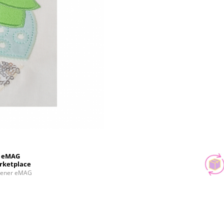
eMAG
rketplace
tener eMAG