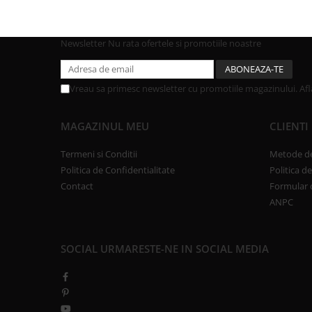
Newsletter
Nu rata ofertele si promotiile noastre
Vreau sa primesc newsletter cu promotiile magazinului. Af
MAGAZINUL MEU
CLIENTI
Termeni si Conditii
Metode de
Politica de Confidentialitate
Politica d
Contact
Formular 
ANPC
SOCIAL
URMARESTE-NE IN SOCIAL MEDIA