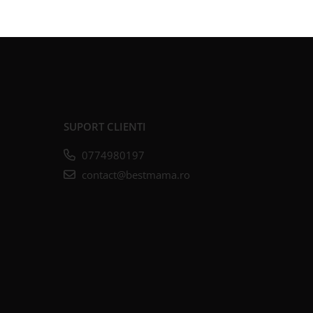
SUPORT CLIENTI
0774980197
contact@bestmama.ro