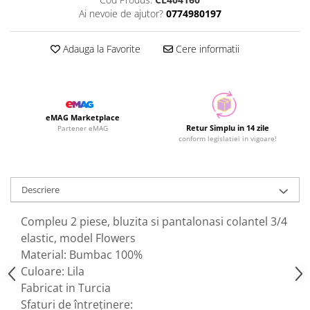
Ai nevoie de ajutor?
0774980197
Adauga la Favorite
Cere informatii
eMAG Marketplace
Retur Simplu in 14 zile
Partener eMAG
conform legislatiei in vigoare!
Descriere
Compleu 2 piese, bluzita si pantalonasi colantel 3/4
elastic
, model Flowers
Material: Bumbac 100%
Culoare: Lila
Fabricat in Turcia
Sfaturi de întreținere: