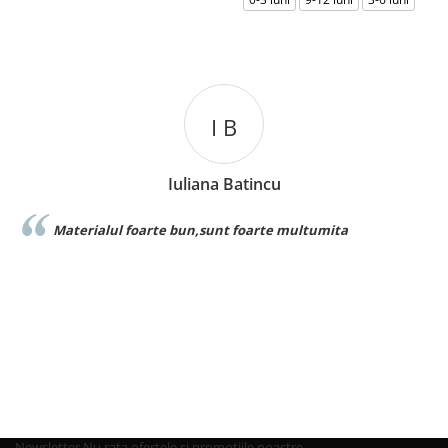
I B
Iuliana Batincu
Materialul foarte bun,sunt foarte multumita
Newsletter
Nu rata ofertele si promotiile noastre