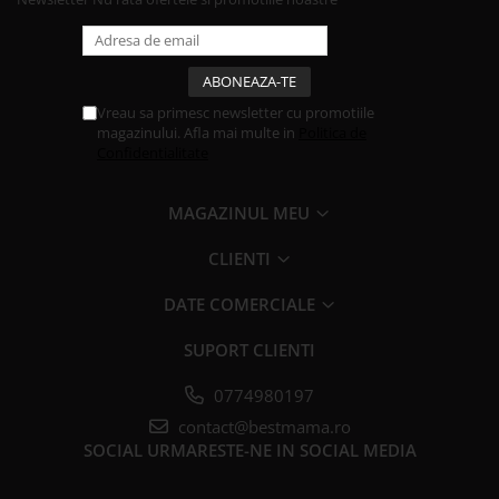
Vreau sa primesc newsletter cu promotiile
magazinului. Afla mai multe in
Politica de
Confidentialitate
MAGAZINUL MEU
CLIENTI
DATE COMERCIALE
SUPORT CLIENTI
0774980197
contact@bestmama.ro
SOCIAL
URMARESTE-NE IN SOCIAL MEDIA