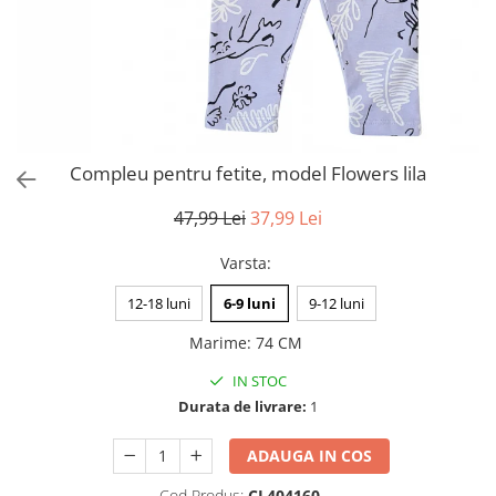
Compleu pentru fetite, model Flowers lila
47,99 Lei
37,99 Lei
Varsta
:
12-18 luni
6-9 luni
9-12 luni
Marime
:
74 CM
IN STOC
Durata de livrare:
1
ADAUGA IN COS
Cod Produs:
CL404160