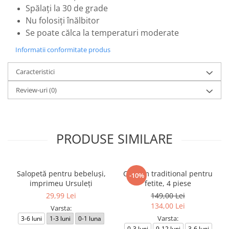
Spălați la 30 de grade
Nu folosiți înălbitor
Se poate călca la temperaturi moderate
Informatii conformitate produs
Caracteristici
Review-uri
(0)
PRODUSE SIMILARE
Salopetă pentru bebeluși,
Costum traditional pentru
-10%
imprimeu Ursuleți
fetite, 4 piese
29,99 Lei
149,00 Lei
134,00 Lei
Varsta:
Varsta:
3-6 luni
1-3 luni
0-1 luna
0-3 luni
9-12 luni
3-6 luni