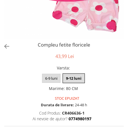
Compleu fetite floricele
43,99 Lei
Varsta
:
6-9 luni
9-12 luni
Marime
:
80 CM
STOC EPUIZAT
Durata de livrare:
24-48 h
Cod Produs:
CR406636-1
Ai nevoie de ajutor?
0774980197