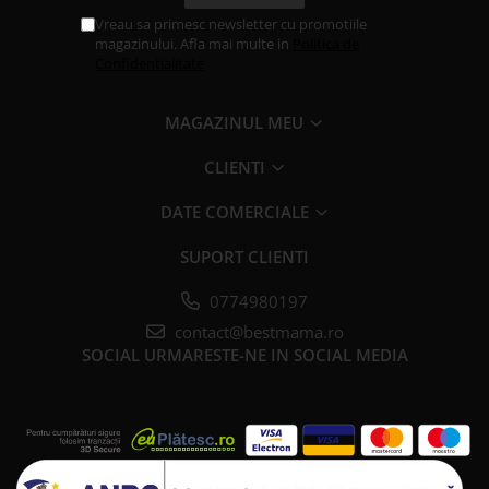
Vreau sa primesc newsletter cu promotiile
magazinului. Afla mai multe in
Politica de
Confidentialitate
MAGAZINUL MEU
CLIENTI
DATE COMERCIALE
SUPORT CLIENTI
0774980197
contact@bestmama.ro
SOCIAL
URMARESTE-NE IN SOCIAL MEDIA