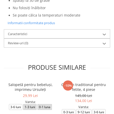
Spălați la 30 de grade
Nu folosiți înălbitor
Se poate călca la temperaturi moderate
Informatii conformitate produs
Caracteristici
Review-uri
(0)
PRODUSE SIMILARE
Salopetă pentru bebeluși,
Costum traditional pentru
-10%
imprimeu Ursuleți
fetite, 4 piese
29,99 Lei
149,00 Lei
134,00 Lei
Varsta:
Varsta:
3-6 luni
1-3 luni
0-1 luna
0-3 luni
9-12 luni
3-6 luni