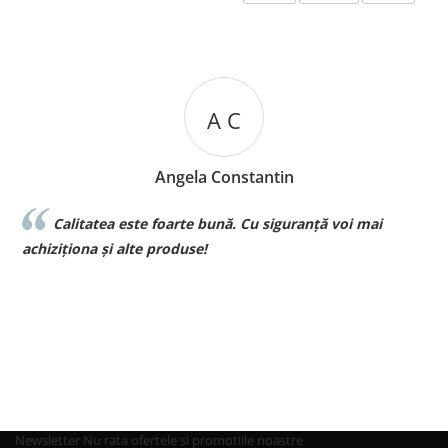
A C
Angela Constantin
Calitatea este foarte bună. Cu siguranță voi mai
Sunt 
la voi si 
iționa și alte produse!
pt bebe❤️
Newsletter
Nu rata ofertele si promotiile noastre