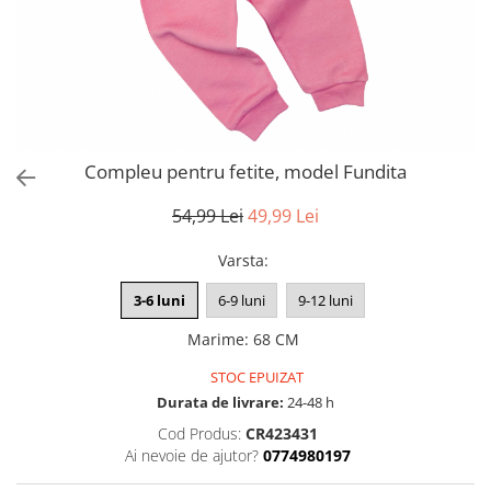
Compleu pentru fetite, model Fundita
54,99 Lei
49,99 Lei
Varsta
:
3-6 luni
6-9 luni
9-12 luni
Marime
:
68 CM
STOC EPUIZAT
Durata de livrare:
24-48 h
Cod Produs:
CR423431
Ai nevoie de ajutor?
0774980197