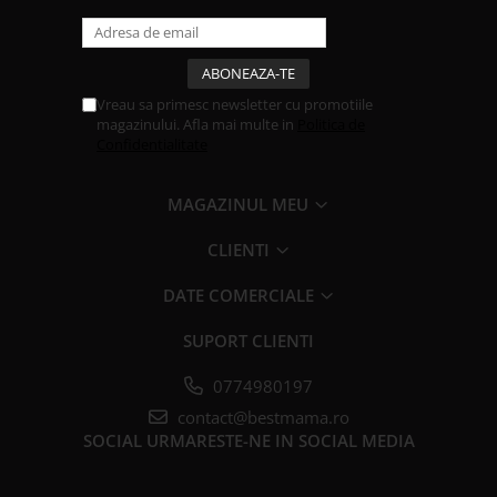
Vreau sa primesc newsletter cu promotiile
magazinului. Afla mai multe in
Politica de
Confidentialitate
MAGAZINUL MEU
CLIENTI
DATE COMERCIALE
SUPORT CLIENTI
0774980197
contact@bestmama.ro
SOCIAL
URMARESTE-NE IN SOCIAL MEDIA