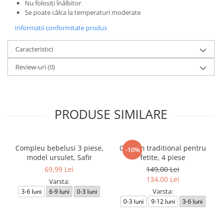
Nu folosiți înălbitor
Se poate călca la temperaturi moderate
Informatii conformitate produs
Caracteristici
Review-uri
(0)
PRODUSE SIMILARE
Compleu bebelusi 3 piese,
Costum traditional pentru
-10%
model ursulet, Safir
fetite, 4 piese
69,99 Lei
149,00 Lei
134,00 Lei
Varsta:
Varsta:
3-6 luni
6-9 luni
0-3 luni
0-3 luni
9-12 luni
3-6 luni