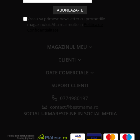
Vreau sa primesc newsletter cu promotiile
magazinului. Afla mai multe in
Politica de
Confidentialitate
MAGAZINUL MEU
CLIENTI
DATE COMERCIALE
SUPORT CLIENTI
0774980197
contact@bestmama.ro
SOCIAL
URMARESTE-NE IN SOCIAL MEDIA