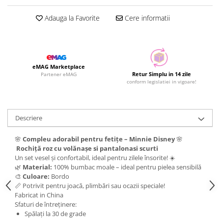
Adauga la Favorite
Cere informatii
eMAG Marketplace
Retur Simplu in 14 zile
Partener eMAG
conform legislatiei in vigoare!
Descriere
🌸
Compleu adorabil pentru fetițe – Minnie Disney
🌸
Rochiță roz cu volănașe si pantalonasi scurti
Un set vesel și confortabil, ideal pentru zilele însorite! ☀️
🌿
Material:
100% bumbac moale – ideal pentru pielea sensibilă
🎨
Culoare:
Bordo
📏 Potrivit pentru joacă, plimbări sau ocazii speciale!
Fabricat in China
Sfaturi de întreținere:
Spălați la 30 de grade