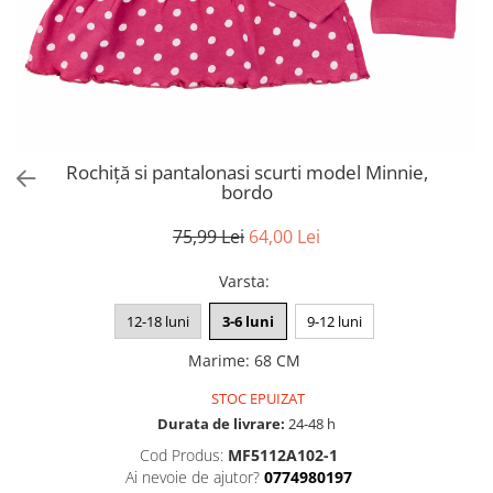
Rochiță si pantalonasi scurti model Minnie,
bordo
75,99 Lei
64,00 Lei
Varsta
:
12-18 luni
3-6 luni
9-12 luni
Marime
:
68 CM
STOC EPUIZAT
Durata de livrare:
24-48 h
Cod Produs:
MF5112A102-1
Ai nevoie de ajutor?
0774980197