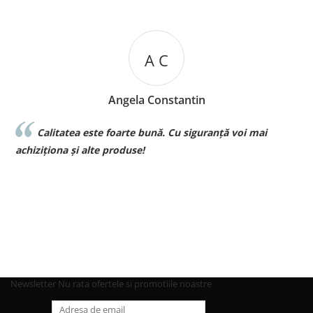
A C
Angela Constantin
Calitatea este foarte bună. Cu siguranță voi mai
l
achiziționa și alte produse!
p
Newsletter
Nu rata ofertele si promotiile noastre