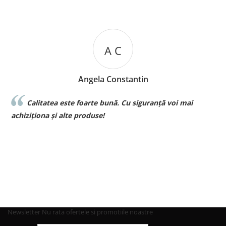
A C
Angela Constantin
Calitatea este foarte bună. Cu siguranță voi mai
l
achiziționa și alte produse!
p
Newsletter
Nu rata ofertele si promotiile noastre