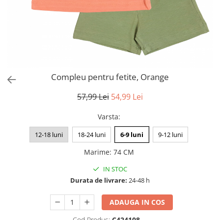
Compleu pentru fetite, Orange
57,99 Lei
54,99 Lei
Varsta
:
12-18 luni
18-24 luni
6-9 luni
9-12 luni
Marime
:
74 CM
IN STOC
Durata de livrare:
24-48 h
ADAUGA IN COS
Cod Produs:
C424108