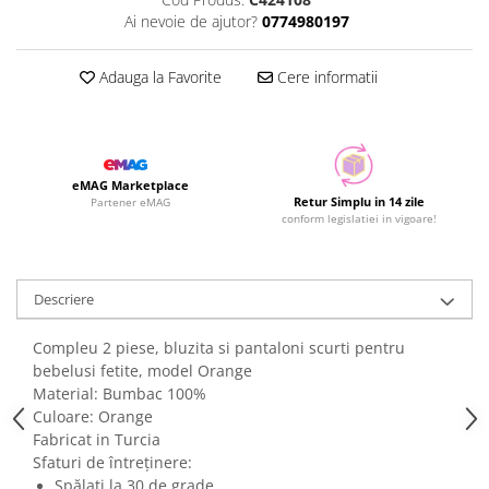
Ai nevoie de ajutor?
0774980197
Adauga la Favorite
Cere informatii
eMAG Marketplace
Retur Simplu in 14 zile
Partener eMAG
conform legislatiei in vigoare!
Descriere
Compleu 2 piese, bluzita si pantaloni scurti pentru
bebelusi fetite, model Orange
Material: Bumbac 100%
Culoare: Orange
Fabricat in Turcia
Sfaturi de întreținere:
Spălați la 30 de grade