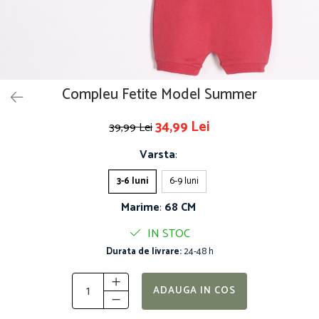
Compleu Fetite Model Summer
34,99 Lei
39,99 Lei
Varsta
:
3-6 luni
6-9 luni
Marime
:
68 CM
IN STOC
Durata de livrare:
24-48 h
ADAUGA IN COS