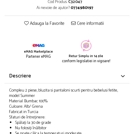
Cod Produs:
C32047
Ai nevoie de ajutor?
0774980197
Adauga la Favorite
Cere informatii
eMAG Marketplace
Retur Simplu in 14 zile
Partener eMAG
conform legislatiei in vigoare!
Descriere
Compleu 2 piese, bluzita si pantaloni scurti pentru bebelusi fetite,
model Summer
Material: Bumbac 100%
Culoare: Alb/ Grena
Fabricat in Turcia
Sfaturi de întreținere:
Spălați la 30 de grade
Nu folosiți înălbitor
Se poate călca la temperaturi moderate