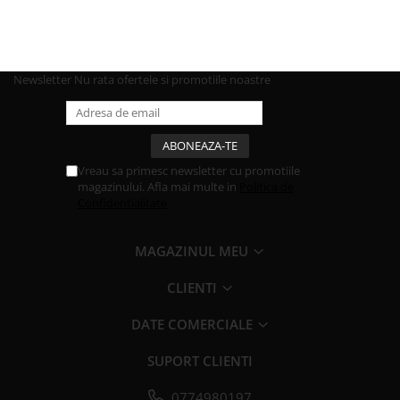
Newsletter
Nu rata ofertele si promotiile noastre
Vreau sa primesc newsletter cu promotiile
magazinului. Afla mai multe in
Politica de
Confidentialitate
MAGAZINUL MEU
CLIENTI
DATE COMERCIALE
SUPORT CLIENTI
0774980197