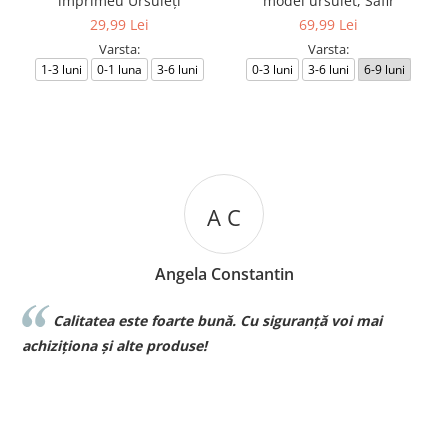
imprimeu Ursuleți
model ursulet, Safir
29,99 Lei
69,99 Lei
Varsta:
Varsta:
1-3 luni
0-1 luna
3-6 luni
0-3 luni
3-6 luni
6-9 luni
A C
Angela Constantin
Calitatea este foarte bună. Cu siguranță voi mai
l
achiziționa și alte produse!
p