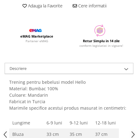
Adauga la Favorite
Cere informatii
eMAG Marketplace
Retur Simplu in 14 zile
Partener eMAG
conform legislatiei in vigoare!
Descriere
Trening pentru bebelusi model Hello
Material: Bumbac 100%
Culoare: Mandarin
Fabricat in Turcia
Marimile specifice acestui produs masurat in centimetri:
Lungime
6-9 luni
9-12 luni
12-18 luni
Bluza
33 cm
35 cm
37 cm