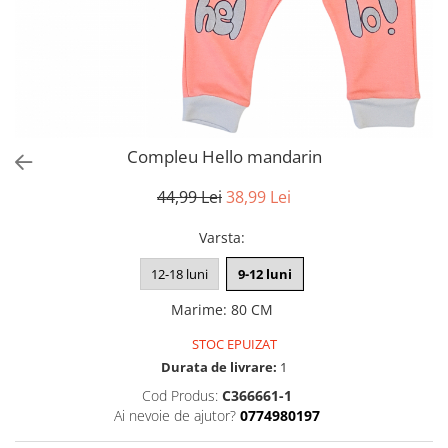
Compleu Hello mandarin
44,99 Lei
38,99 Lei
Varsta
:
12-18 luni
9-12 luni
Marime
:
80 CM
STOC EPUIZAT
Durata de livrare:
1
Cod Produs:
C366661-1
Ai nevoie de ajutor?
0774980197