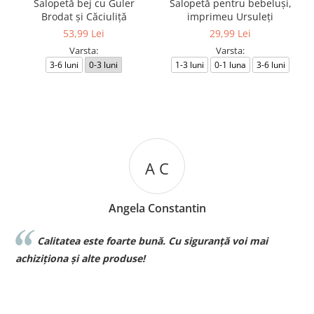
Salopetă bej cu Guler
Salopetă pentru bebeluși,
Brodat și Căciuliță
imprimeu Ursuleți
53,99 Lei
29,99 Lei
Varsta:
Varsta:
3-6 luni
0-3 luni
1-3 luni
0-1 luna
3-6 luni
A C
Angela Constantin
Calitatea este foarte bună. Cu siguranță voi mai
l
achiziționa și alte produse!
p