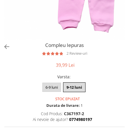
Compleu Iepuras
2 Review-uri
39,99 Lei
Varsta
:
6-9 luni
9-12 luni
STOC EPUIZAT
Durata de livrare:
1
Cod Produs:
C367197-2
Ai nevoie de ajutor?
0774980197