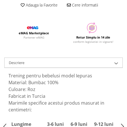
Adauga la Favorite
Cere informatii
eMAG Marketplace
Retur Simplu in 14 zile
Partener eMAG
conform legislatiei in vigoare!
Descriere
Trening pentru bebelusi model Iepuras
Material: Bumbac 100%
Culoare: Roz
Fabricat in Turcia
Marimile specifice acestui produs masurat in
centimetri:
Lungime
3-6 luni
6-9 luni
9-12 luni