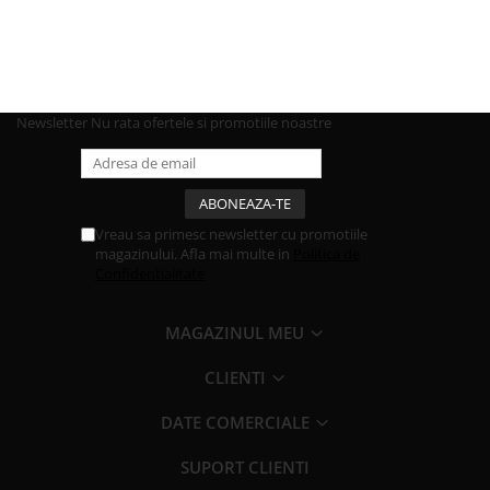
Newsletter
Nu rata ofertele si promotiile noastre
Vreau sa primesc newsletter cu promotiile
magazinului. Afla mai multe in
Politica de
Confidentialitate
MAGAZINUL MEU
CLIENTI
DATE COMERCIALE
SUPORT CLIENTI