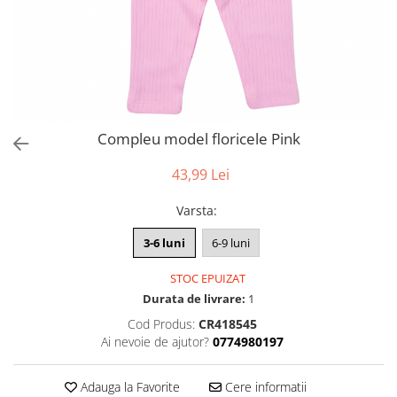
Compleu model floricele Pink
43,99 Lei
Varsta
:
3-6 luni
6-9 luni
STOC EPUIZAT
Durata de livrare:
1
Cod Produs:
CR418545
Ai nevoie de ajutor?
0774980197
Adauga la Favorite
Cere informatii