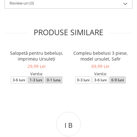
Review-uri
(0)
PRODUSE SIMILARE
Salopetă pentru bebeluși,
Compleu bebelusi 3 piese,
imprimeu Ursuleți
model ursulet, Safir
29,99 Lei
69,99 Lei
Varsta:
Varsta:
3-6 luni
1-3 luni
0-1 luna
0-3 luni
3-6 luni
6-9 luni
I B