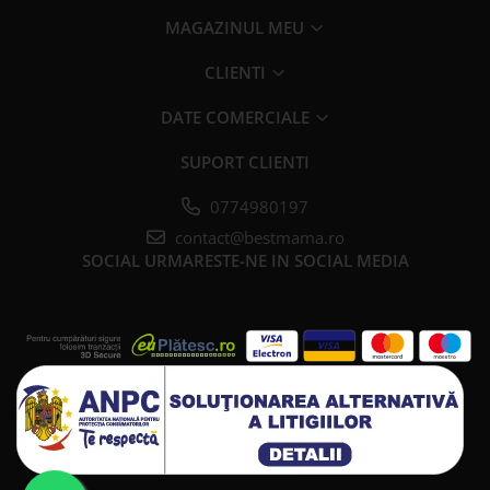
MAGAZINUL MEU
CLIENTI
DATE COMERCIALE
SUPORT CLIENTI
0774980197
contact@bestmama.ro
SOCIAL
URMARESTE-NE IN SOCIAL MEDIA