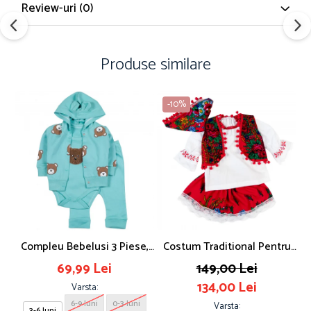
Review-uri
(0)
Produse similare
-10%
Compleu Bebelusi 3 Piese,
Costum Traditional Pentru
Model Ursulet, Safir
Fetite, 4 Piese
69,99 Lei
149,00 Lei
134,00 Lei
Varsta:
6-9 luni
0-3 luni
Varsta:
3-6 luni