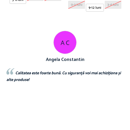
0-3 luni
3-6 luni
9-12 luni
A C
Angela Constantin
Calitatea este foarte bună. Cu siguranță voi mai achiziționa și
d
alte produse!