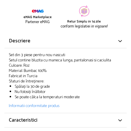
eMAG Marketplace
Retur Simplu in 14 zile
Partener eMAG
conform legislatiei in vigoare!
Descriere
Set din 3 piese pentru nou nascuti
Setul contine bluzita cu maneca lunga, pantalonasi si caciulita
Culoare: Roz
Material: Bumbac 100%
Fabricat in Turcia
Sfaturi de întreținere:
Spălați la 30 de grade
Nu folosiți înălbitor
Se poate călca la temperaturi moderate
Informatii conformitate produs
Caracteristici