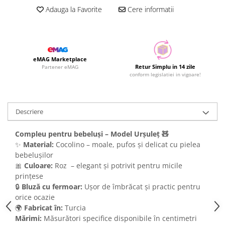
Adauga la Favorite
Cere informatii
eMAG Marketplace
Retur Simplu in 14 zile
Partener eMAG
conform legislatiei in vigoare!
Descriere
Compleu pentru bebeluși – Model Urșuleț 🧸
✨
Material:
Cocolino – moale, pufos și delicat cu pielea
bebelușilor
🎀
Culoare:
Roz – elegant și potrivit pentru micile
prințese
🔒
Bluză cu fermoar:
Ușor de îmbrăcat și practic pentru
orice ocazie
🌍
Fabricat în:
Turcia
Mărimi:
Măsurători specifice disponibile în centimetri