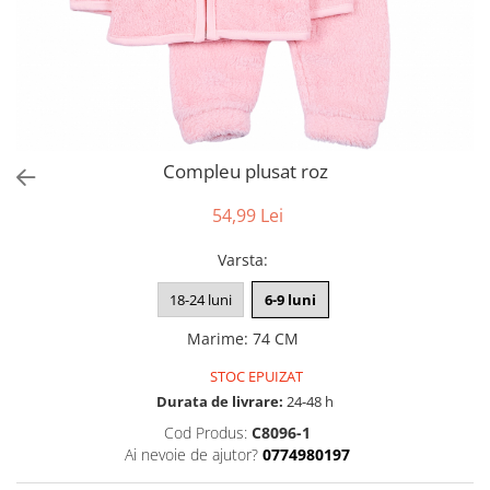
Compleu plusat roz
54,99 Lei
Varsta
:
18-24 luni
6-9 luni
Marime
:
74 CM
STOC EPUIZAT
Durata de livrare:
24-48 h
Cod Produs:
C8096-1
Ai nevoie de ajutor?
0774980197