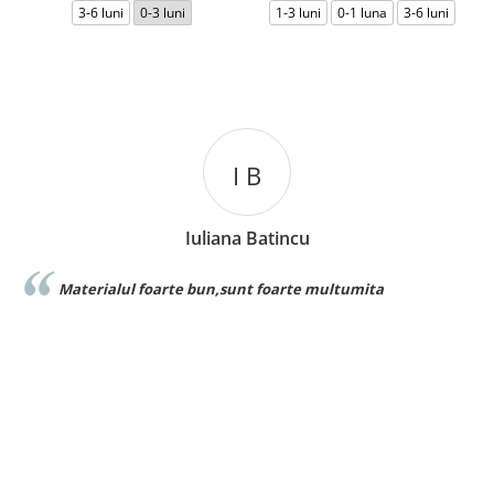
3-6 luni
0-3 luni
1-3 luni
0-1 luna
3-6 luni
I B
Iuliana Batincu
Cat
 bun,sunt foarte multumita
Foarte buna calitate 