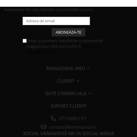
Newsletter
Nu rata ofertele si promotiile noastre
Vreau sa primesc newsletter cu promotiile
magazinului. Afla mai multe in
Politica de
Confidentialitate
MAGAZINUL MEU
CLIENTI
DATE COMERCIALE
SUPORT CLIENTI
0774980197
contact@bestmama.ro
SOCIAL
URMARESTE-NE IN SOCIAL MEDIA