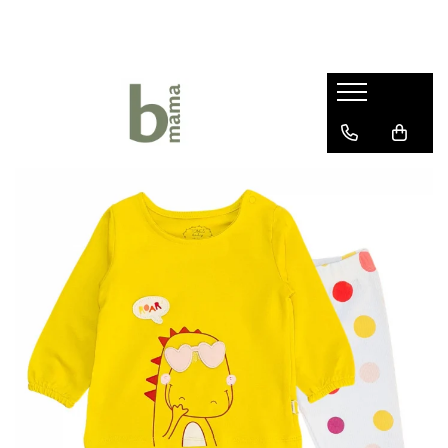
Haine bebelusi fete ❤️
Haine bebelusi baieti ❤️
Camera bebelusului
Body fete
Body baieti
Articole hranire bebelusi
Seturi fetite
Compleuri bebelusi baieti
Lenjerii Pat
Rochite bebelusi
Pantalonasi baietei
Marsupii si Portbebe
Pantalonasi fetite
Salopete bebelusi baieti
Paturici bebelus
Salopete bebelusi fete
Prosoape si halate de baie
Sepci si caciuli copii
Sosete si botosei