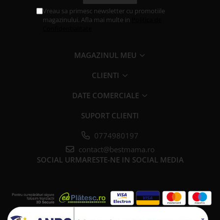
Vreau sa primesc newsletter cu promotiile
magazinului. Afla mai multe in
Politica de
Confidentialitate
MAGAZINUL MEU
CLIENTI
DATE COMERCIALE
SUPORT CLIENTI
0774980197
contact@bestmama.ro
SOCIAL
URMARESTE-NE IN SOCIAL MEDIA