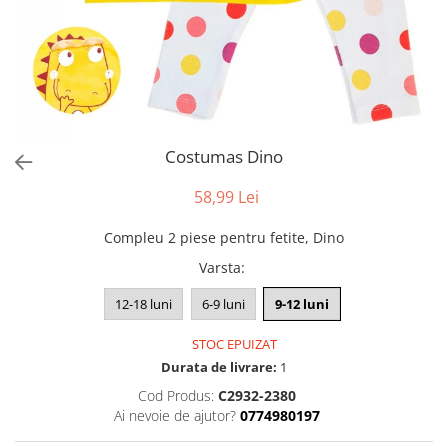
Costumas Dino
58,99 Lei
Compleu 2 piese pentru fetite, Dino
Varsta
:
12-18 luni
6-9 luni
9-12 luni
STOC EPUIZAT
Durata de livrare:
1
Cod Produs:
C2932-2380
Ai nevoie de ajutor?
0774980197