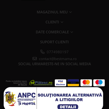
MAGAZINUL MEU
CLIENTI
DATE COMERCIALE
SUPORT CLIENTI
0774980197
contact@bestmama.ro
SOCIAL
URMARESTE-NE IN SOCIAL MEDIA