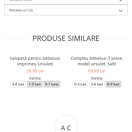
Review-uri
(0)
PRODUSE SIMILARE
Salopetă pentru bebeluși,
Compleu bebelusi 3 piese,
imprimeu Ursuleți
model ursulet, Safir
29,99 Lei
69,99 Lei
Varsta:
Varsta:
3-6 luni
1-3 luni
0-1 luna
0-3 luni
3-6 luni
6-9 luni
A C