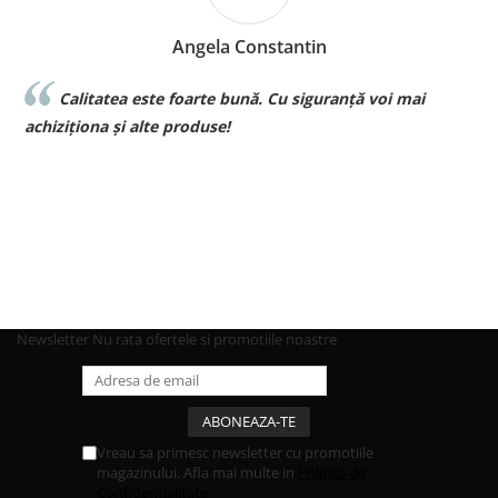
Angela Constantin
Calitatea este foarte bună. Cu siguranță voi mai
la
achiziționa și alte produse!
pt
Newsletter
Nu rata ofertele si promotiile noastre
Vreau sa primesc newsletter cu promotiile
magazinului. Afla mai multe in
Politica de
Confidentialitate